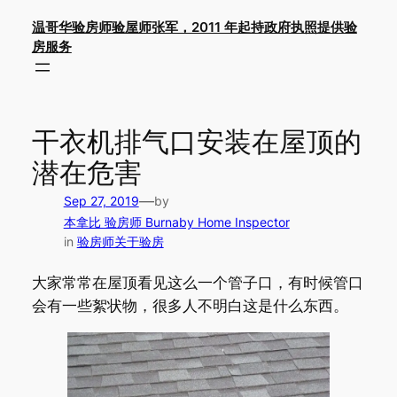
Skip
温哥华验房师验屋师张军，2011 年起持政府执照提供验
to
房服务
content
干衣机排气口安装在屋顶的
潜在危害
—
Sep 27, 2019
by
本拿比 验房师 Burnaby Home Inspector
in
验房师关于验房
大家常常在屋顶看见这么一个管子口，有时候管口
会有一些絮状物，很多人不明白这是什么东西。