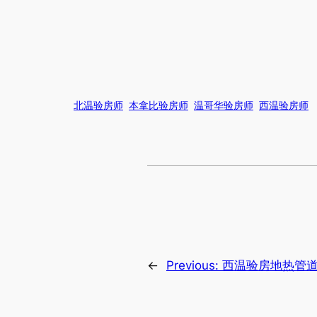
北温验房师
本拿比验房师
温哥华验房师
西温验房师
←
Previous:
西温验房地热管