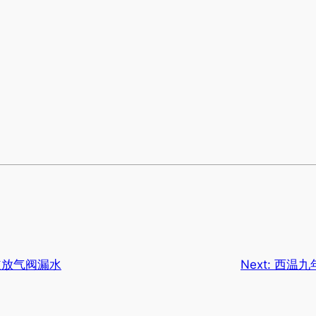
道放气阀漏水
Next:
西温九