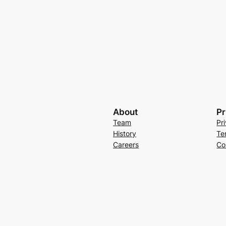
About
Pr
Team
Pr
History
Te
Careers
Co