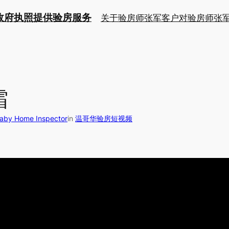
持政府执照提供验房服务
关于验房师张军
客户对验房师张
霜
y Home Inspector
in
温哥华验房短视频