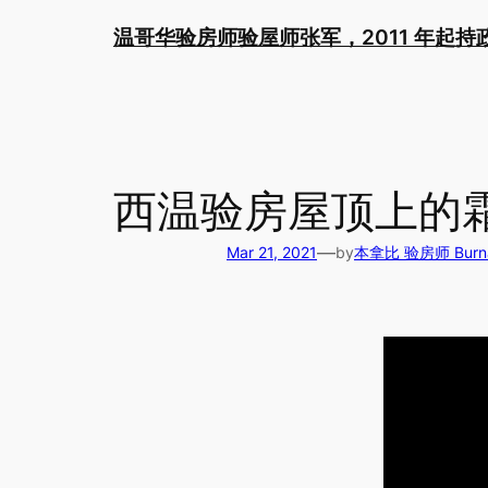
Skip
温哥华验房师验屋师张军，2011 年起
to
content
西温验房屋顶上的
—
Mar 21, 2021
by
本拿比 验房师 Burnab