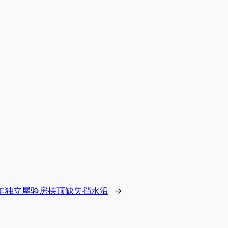
年独立屋验房拱顶缺失挡水沿
→