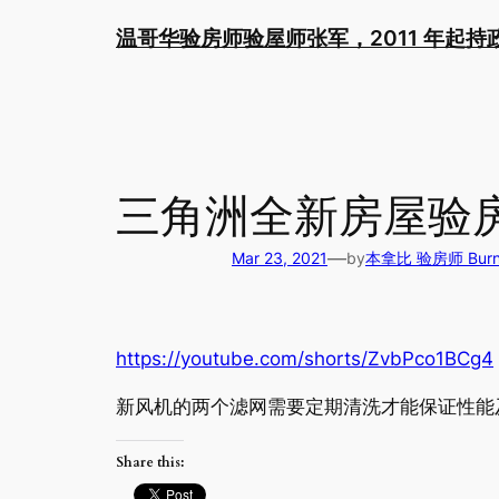
Skip
温哥华验房师验屋师张军，2011 年起
to
content
三角洲全新房屋验
—
Mar 23, 2021
by
本拿比 验房师 Burnab
https://youtube.com/shorts/ZvbPco1BCg4
新风机的两个滤网需要定期清洗才能保证性能
Share this: