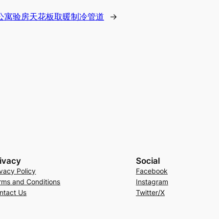
公寓验房天花板取暖制冷管道
→
ivacy
Social
ivacy Policy
Facebook
rms and Conditions
Instagram
ntact Us
Twitter/X