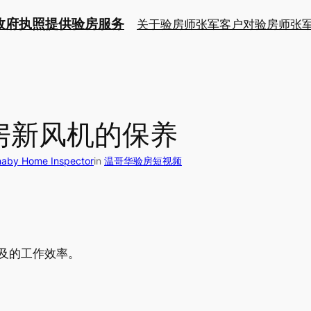
持政府执照提供验房服务
关于验房师张军
客户对验房师张
房新风机的保养
y Home Inspector
in
温哥华验房短视频
及的工作效率。