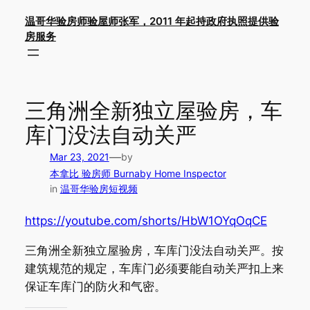
Skip
温哥华验房师验屋师张军，2011 年起持政府执照提供验
to
房服务
content
三角洲全新独立屋验房，车
库门没法自动关严
—
Mar 23, 2021
by
本拿比 验房师 Burnaby Home Inspector
in
温哥华验房短视频
https://youtube.com/shorts/HbW1OYqOqCE
三角洲全新独立屋验房，车库门没法自动关严。按
建筑规范的规定，车库门必须要能自动关严扣上来
保证车库门的防火和气密。