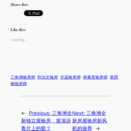
Share this:
Like this:
Loading…
三角洲验房师
列治文验房
北温验房师
南素里验房师
新西
敏验房师
←
Previous:
三角洲全
Next:
三角洲全
新独立屋验房，屋顶沥
新房屋验房新风
青片上的胶？
机的保养
→