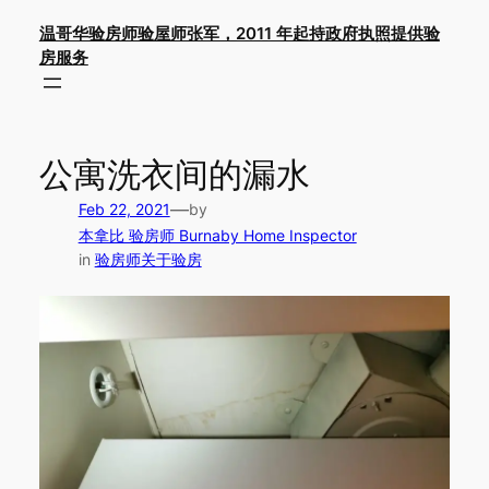
Skip
温哥华验房师验屋师张军，2011 年起持政府执照提供验
to
房服务
content
公寓洗衣间的漏水
—
Feb 22, 2021
by
本拿比 验房师 Burnaby Home Inspector
in
验房师关于验房