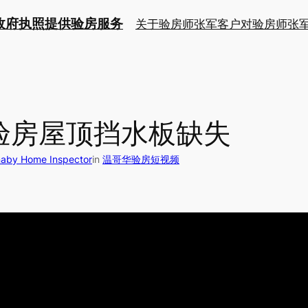
持政府执照提供验房服务
关于验房师张军
客户对验房师张
验房屋顶挡水板缺失
y Home Inspector
in
温哥华验房短视频