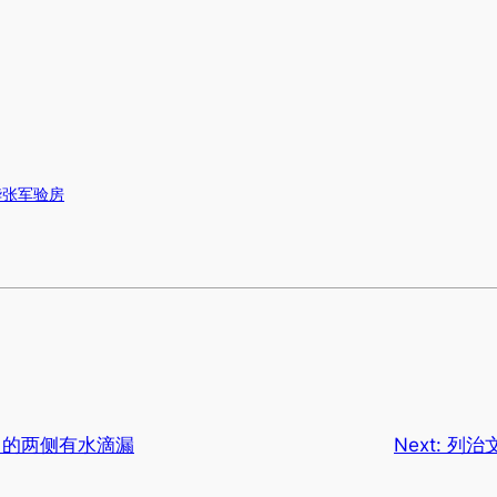
华张军验房
门的两侧有水滴漏
Next:
列治