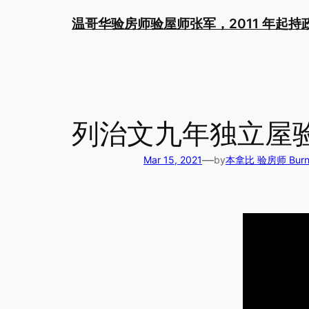
Skip
温哥华验房师验屋师张军，2011 年起
to
content
列治文九年独立屋
—
Mar 15, 2021
by
本拿比 验房师 Burnab