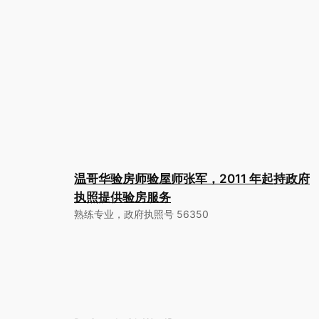
温哥华验房师验屋师张军，2011 年起持政府
执照提供验房服务
熟练专业，政府执照号 56350