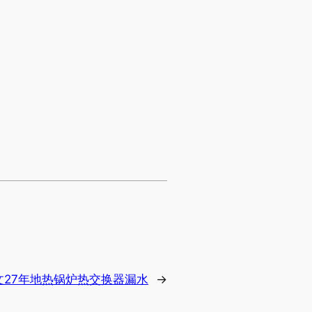
文27年地热锅炉热交换器漏水
→