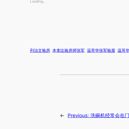
Loading…
列治文验房
本拿比验房师张军
温哥华张军验屋
温哥
←
Previous:
洗碗机经常会在