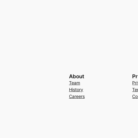
About
Pr
Team
Pr
History
Te
Careers
Co