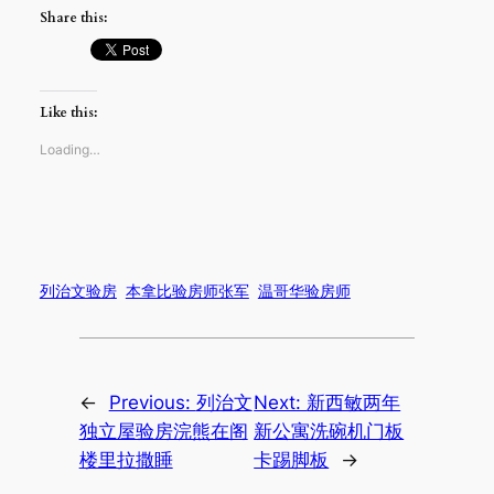
Share this:
Like this:
Loading…
列治文验房
本拿比验房师张军
温哥华验房师
←
Previous:
列治文
Next:
新西敏两年
独立屋验房浣熊在阁
新公寓洗碗机门板
楼里拉撒睡
卡踢脚板
→