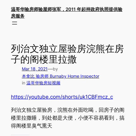
Skip
温哥华验房师验屋师张军，2011 年起持政府执照提供验
to
房服务
content
列治文独立屋验房浣熊在房
子的阁楼里拉撒
—
Mar 18, 2021
by
本拿比 验房师 Burnaby Home Inspector
in
温哥华验房短视频
https://youtube.com/shorts/uk1CBFmcz_c
列治文独立屋验房，浣熊在外面吃喝，回房子的阁
楼里拉撒睡，到处都是大便，小便不容易看到，搞
得阁楼里臭气熏天