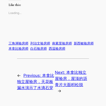
Like this:
Loading…
三角洲验房师
列治文验房师
南素里验房师
新西敏验房师
本拿比验房师
白石验房师
西温验房师
Next:
本拿比独立
←
Previous:
本拿比
屋验房，屋顶的沥
独立屋验房，天花板
青片大面积松脱
漏水演示了水滴石穿
→