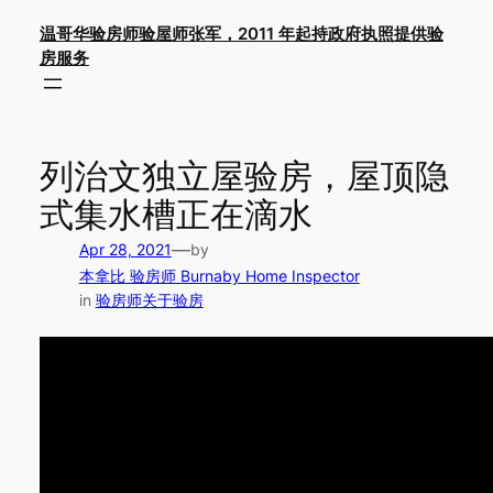
Skip
温哥华验房师验屋师张军，2011 年起持政府执照提供验
to
房服务
content
列治文独立屋验房，屋顶隐
式集水槽正在滴水
—
Apr 28, 2021
by
本拿比 验房师 Burnaby Home Inspector
in
验房师关于验房