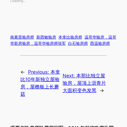
Loading…
南素里验房师
新西敏验房
本拿比验房师
温哥华验房，温哥
华新房验房，温哥华验房师张军
白石验房师
西温验房师
←
Previous:
本拿
Next:
本那比独立屋
比10年新独立屋验
验房，屋顶上沥青片
房，屋檐板上长蘑
大面积变色发黑
→
菇