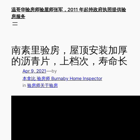
Skip
温哥华验房师验屋师张军，2011 年起持政府执照提供验
to
房服务
content
南素里验房，屋顶安装加厚
的沥青片，上档次，寿命长
—
Apr 9, 2021
by
本拿比 验房师 Burnaby Home Inspector
in
验房师关于验房