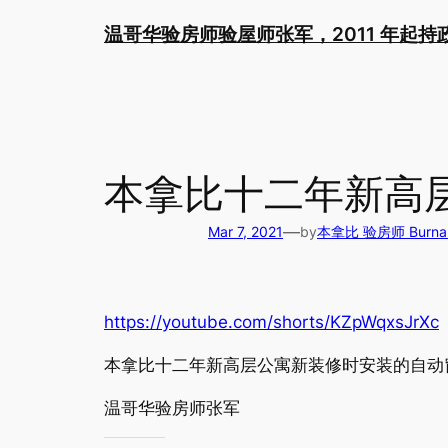
Skip
温哥华验房师验屋师张军，2011 年起
to
content
本拿比十二年新高
—
Mar 7, 2021
by
本拿比 验房师 Burnaby
https://youtube.com/shorts/KZpWqxsJrXc
本拿比十二年新高层公寓新装修时安装的自动
温哥华验房师张军