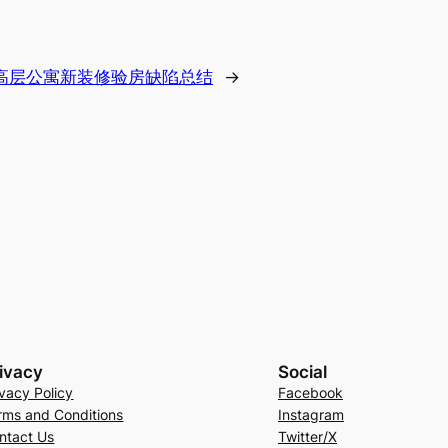
高层公寓新装修验房缺陷总结
→
ivacy
Social
ivacy Policy
Facebook
rms and Conditions
Instagram
ntact Us
Twitter/X