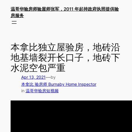
Skip
温哥华验房师验屋师张军，2011 年起持政府执照提供验
to
房服务
content
本拿比独立屋验房，地砖沿
地基墙裂开长口子，地砖下
水泥空包严重
—
Apr 13, 2021
by
本拿比 验房师 Burnaby Home Inspector
in
温哥华验房短视频