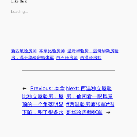
Like this:
Loading…
新西敏验房师
本拿比验房师
温哥华验房，温哥华新房验
房，温哥华验房师张军
白石验房师
西温验房师
←
Previous:
本拿
Next:
西温独立屋验
比独立屋验房，屋
房，偷闲看一眼风景
顶的一个角落明显
#西温验房师张军#温
下陷，积了很多水
哥华验房师张军
→