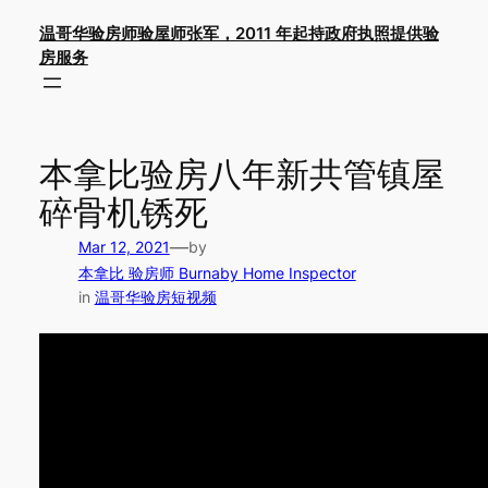
Skip
温哥华验房师验屋师张军，2011 年起持政府执照提供验
to
房服务
content
本拿比验房八年新共管镇屋
碎骨机锈死
—
Mar 12, 2021
by
本拿比 验房师 Burnaby Home Inspector
in
温哥华验房短视频