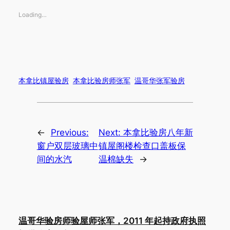
Loading…
本拿比镇屋验房
本拿比验房师张军
温哥华张军验房
←
Previous:
Next:
本拿比验房八年新
窗户双层玻璃中
镇屋阁楼检查口盖板保
间的水汽
温棉缺失
→
温哥华验房师验屋师张军，2011 年起持政府执照