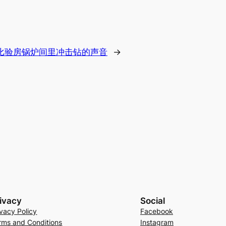
比验房锅炉间里冲击钻的声音
→
ivacy
Social
ivacy Policy
Facebook
rms and Conditions
Instagram