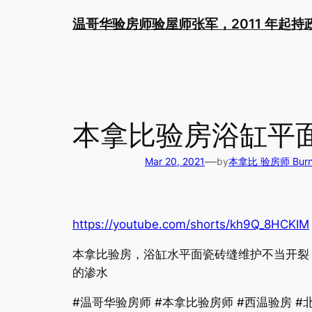
Skip
温哥华验房师验屋师张军，2011 年起
to
content
本拿比验房浴缸平
—
Mar 20, 2021
by
本拿比 验房师 Burnab
https://youtube.com/shorts/kh9Q_8HCKIM
本拿比验房，浴缸水平面瓷砖缝维护不当开裂
的渗水
#温哥华验房师 #本拿比验房师 #西温验房 #