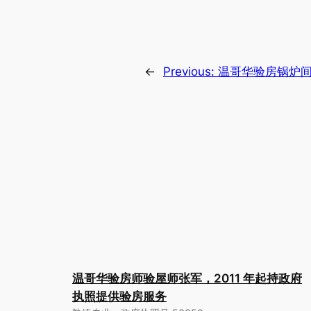
←
Previous:
温哥华验房锅炉
温哥华验房师验屋师张军，2011 年起持政府
执照提供验房服务