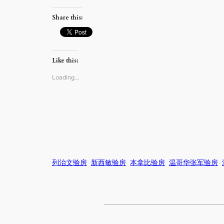
Share this:
Like this:
Loading…
列治文验房
新西敏验房
本拿比验房
温哥华张军验房