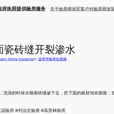
持政府执照提供验房服务
关于验房师张军
客户对验房师张
面瓷砖缝开裂渗水
y Home Inspector
in
温哥华验房短视频
，洗澡的时候水顺着砖缝渗下去，把下面的板材泡坏膨胀，
北温验房 #列治文验房 #高贵林验房