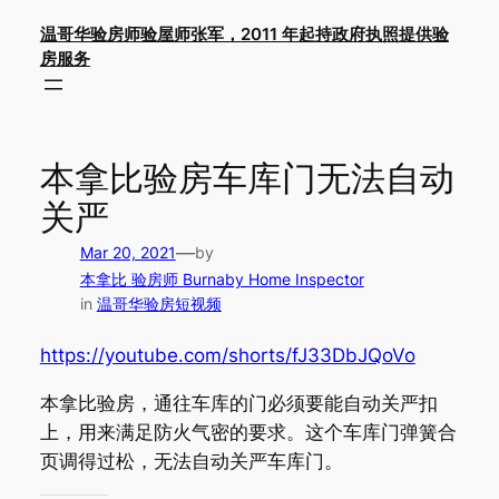
Skip
温哥华验房师验屋师张军，2011 年起持政府执照提供验
to
房服务
content
本拿比验房车库门无法自动
关严
—
Mar 20, 2021
by
本拿比 验房师 Burnaby Home Inspector
in
温哥华验房短视频
https://youtube.com/shorts/fJ33DbJQoVo
本拿比验房，通往车库的门必须要能自动关严扣
上，用来满足防火气密的要求。这个车库门弹簧合
页调得过松，无法自动关严车库门。