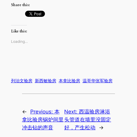
Share this:
Like this:
Loading…
列治文验房
新西敏验房
本拿比验房
温哥华张军验房
←
Previous:
本
Next:
西温验房淋浴
拿比验房锅炉间里
头管道在墙里没固定
冲击钻的声音
好，产生松动
→