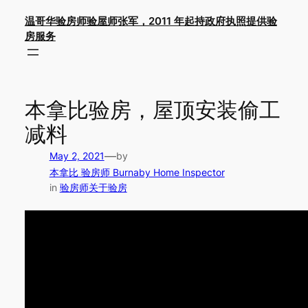
Skip
温哥华验房师验屋师张军，2011 年起持政府执照提供验
to
房服务
content
本拿比验房，屋顶安装偷工
减料
—
May 2, 2021
by
本拿比 验房师 Burnaby Home Inspector
in
验房师关于验房