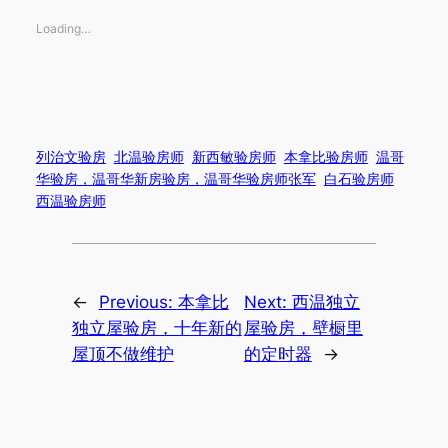
Loading…
列治文验房
北温验房师
新西敏验房师
本拿比验房师
温哥
华验房，温哥华新房验房，温哥华验房师张军
白石验房师
西温验房师
←
Previous:
本拿比
Next:
西温独立
独立屋验房，十年新的
屋验房，壁橱里
屋顶不做维护
的定时器
→