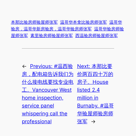
本那比验房师验屋师张军
温哥华本拿比验房师张军
温哥华
验房，温哥华新房验房，温哥华验房师张军
温哥华验房师验
屋师张军
素里验房师验屋师张军
西温验房师验屋师张军
←
Previous:
#温西验
Next:
本那比要
房，配电箱告诉我们为
价两百四十万的
什么接电线要找专业电
房子。House
工。Vancouver West
listed 2.4
home inspection,
million in
service panel
Burnaby. #温哥
whispering call the
华验屋师验房师
professional
张军
→