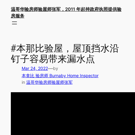
Skip
温哥华验房师验屋师张军，2011 年起持政府执照提供验
to
房服务
content
#本那比验屋，屋顶挡水沿
钉子容易带来漏水点
—
Mar 24, 2022
by
本拿比 验房师 Burnaby Home Inspector
in
温哥华验房师验屋师张军