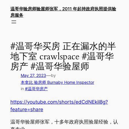
Skip
温哥华验房师验屋师张军，2011 年起持政府执照提供验
to
房服务
content
#温哥华买房 正在漏水的半
地下室 crawlspace #温哥华
房产 #温哥华验屋师
—
May 27, 2023
by
本拿比 验房师 Burnaby Home Inspector
in
#温哥华房产
https://youtube.com/shorts/edCdNEkiI8g?
feature=share
温哥华验屋师张军，十多年政府执照验屋经验，认