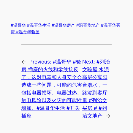
#温哥华 #温哥华生活 #温哥华房产 #温哥华地产 #温哥华买
房 #温哥华验屋
←
Previous:
#温哥华 #验
Next:
#列治
房 插座的火线和零线接反
文验屋 水泥
了，这对电器和人身安全会
高层公寓阳
造成一些问题，可能的危害
台渗水，一
包括电器损坏、电器过热、
路渗到客厅
触电风险以及火灾的可能性
里 #列治文
增加。#温哥华生活 #开关
买房 # #列
插座
治文地产
→