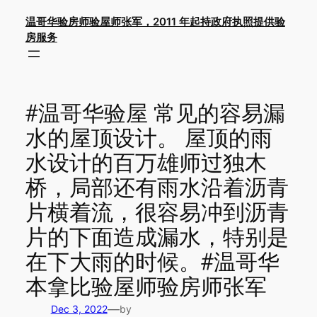
Skip
温哥华验房师验屋师张军，2011 年起持政府执照提供验
to
房服务
content
#温哥华验屋 常见的容易漏
水的屋顶设计。 屋顶的雨
水设计的百万雄师过独木
桥，局部还有雨水沿着沥青
片横着流，很容易冲到沥青
片的下面造成漏水，特别是
在下大雨的时候。#温哥华
本拿比验屋师验房师张军
—
Dec 3, 2022
by