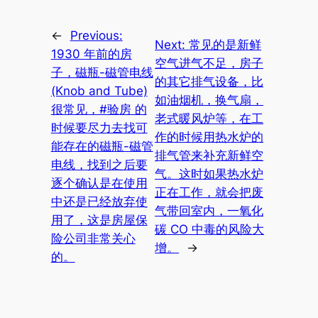
←
Previous:
Next:
常见的是新鲜
1930 年前的房
空气进气不足，房子
子，磁瓶-磁管电线
的其它排气设备，比
(Knob and Tube)
如油烟机，换气扇，
很常见，#验房 的
老式暖风炉等，在工
时候要尽力去找可
作的时候用热水炉的
能存在的磁瓶-磁管
排气管来补充新鲜空
电线，找到之后要
气。这时如果热水炉
逐个确认是在使用
正在工作，就会把废
中还是已经放弃使
气带回室内，一氧化
用了，这是房屋保
碳 CO 中毒的风险大
险公司非常关心
增。
→
的。