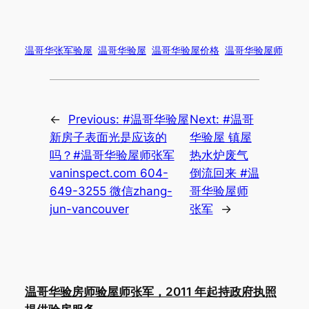
温哥华张军验屋
温哥华验屋
温哥华验屋价格
温哥华验屋师
←
Previous:
#温哥华验屋
Next:
#温哥
新房子表面光是应该的
华验屋 镇屋
吗？#温哥华验屋师张军
热水炉废气
vaninspect.com 604-
倒流回来 #温
649-3255 微信zhang-
哥华验屋师
jun-vancouver
张军
→
温哥华验房师验屋师张军，2011 年起持政府执照