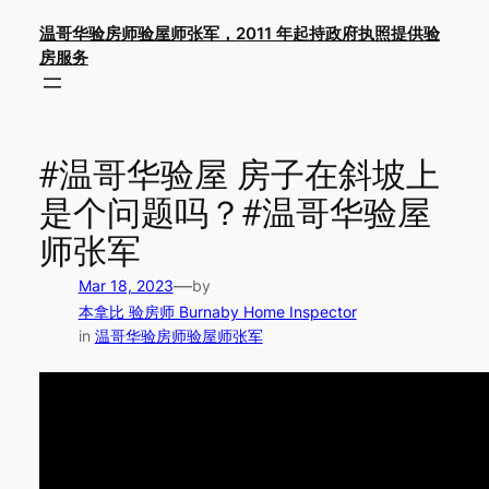
Skip
温哥华验房师验屋师张军，2011 年起持政府执照提供验
to
房服务
content
#温哥华验屋 房子在斜坡上
是个问题吗？#温哥华验屋
师张军
—
Mar 18, 2023
by
本拿比 验房师 Burnaby Home Inspector
in
温哥华验房师验屋师张军