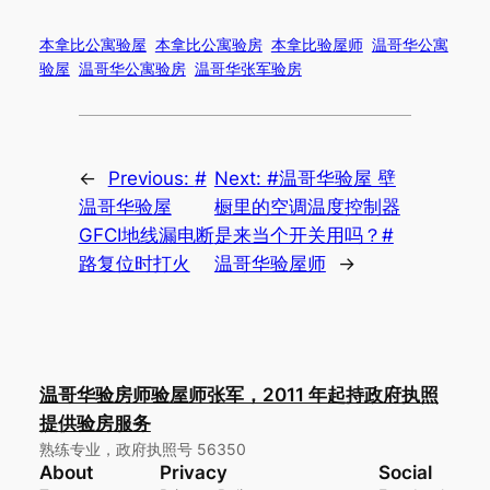
本拿比公寓验屋
本拿比公寓验房
本拿比验屋师
温哥华公寓
验屋
温哥华公寓验房
温哥华张军验房
←
Previous:
#
Next:
#温哥华验屋 壁
温哥华验屋
橱里的空调温度控制器
GFCI地线漏电断
是来当个开关用吗？#
路复位时打火
温哥华验屋师
→
温哥华验房师验屋师张军，2011 年起持政府执照
提供验房服务
熟练专业，政府执照号 56350
About
Privacy
Social