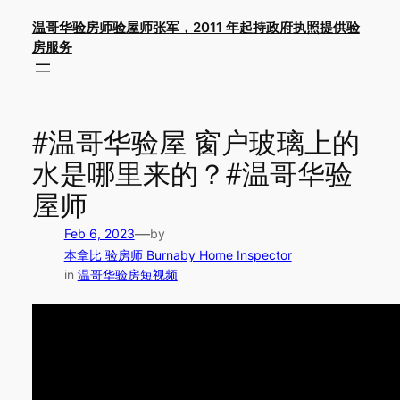
Skip
温哥华验房师验屋师张军，2011 年起持政府执照提供验
to
房服务
content
#温哥华验屋 窗户玻璃上的
水是哪里来的？#温哥华验
屋师
—
Feb 6, 2023
by
本拿比 验房师 Burnaby Home Inspector
in
温哥华验房短视频