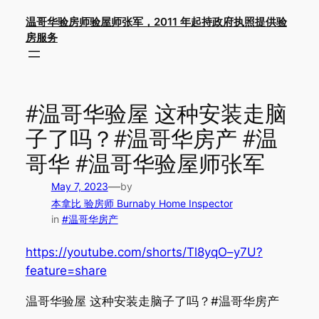
Skip
温哥华验房师验屋师张军，2011 年起持政府执照提供验
to
房服务
content
#温哥华验屋 这种安装走脑
子了吗？#温哥华房产 #温
哥华 #温哥华验屋师张军
—
May 7, 2023
by
本拿比 验房师 Burnaby Home Inspector
in
#温哥华房产
https://youtube.com/shorts/Tl8yqO–y7U?
feature=share
温哥华验屋 这种安装走脑子了吗？#温哥华房产