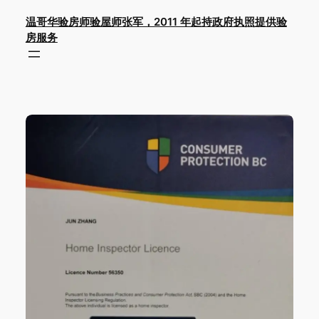
Skip
温哥华验房师验屋师张军，2011 年起持政府执照提供验
to
房服务
content