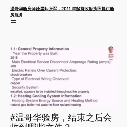
Skip
温哥华验房师验屋师张军，2011 年起持政府执照提供验
to
房服务
content
#温哥华验房，结束之后会