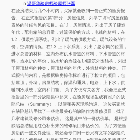
in
温哥华验房师验屋师张军
在验房结束后几个小时内，买家就会收到一份正式的验房报
告。 在正式报告的第1部分，房屋信息，列举了填写房屋保险
表格的时候常见的项目。在1.1，房屋情况，列出了房子建造
年代，配电箱的总容量，过流保护的方式，电线的材料，在
1.2，供暖空调系统。列出了暖气的供暖方式，暖气设备的年
份，空调的情况。在1.3 上下水系统，列出了总水阀的位置，
进水总管的材料，室内分布供水管道的材料，下水管道的材
料，热水炉的年份，热水炉的热源在1.4建筑外围结构，列出
了屋顶材料的种类，屋顶材料的年代，外墙材料的种类。 正
式报告的内容，是根据验房操作标准进行了检查的项目，包
括屋顶，外墙，房屋结构，保温和通风，电路，上下水，供
暖制冷系统，室内和门窗。 为了方便有关各方，我会把正式
报告里的一部分缺陷集中起来，在验房现场生成有照片的缺
陷总结 （Summary），以便和买家现场沟通。 这位买家就
在缺陷总结里找了一些他最关心的缺陷作为维修项目，找了
几家建筑装修公司来估价。 这是其中的一份估价单。 是根据
缺陷总结里用红色标出来的维修项目来估价的。 为了方便验
房后的一些文件处理，我还会专门附一份只有文字的缺陷总
结，以方便复制，粘贴到其它文件里。 #温哥华验房师 张军