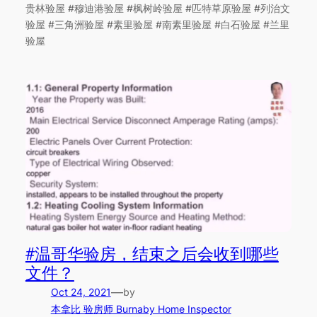
贵林验屋 #穆迪港验屋 #枫树岭验屋 #匹特草原验屋 #列治文
验屋 #三角洲验屋 #素里验屋 #南素里验屋 #白石验屋 #兰里
验屋
#温哥华验房，结束之后会收到哪些
文件？
—
Oct 24, 2021
by
本拿比 验房师 Burnaby Home Inspector