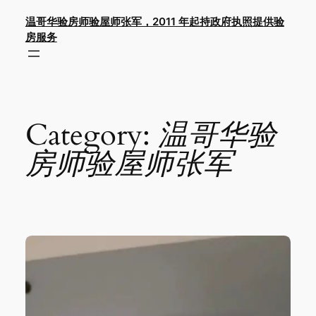
Skip
温哥华验房师验屋师张军，2011 年起持政府执照提供验
to
房服务
content
Category:
温哥华验
房师验屋师张军