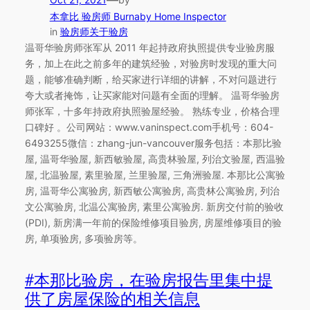
—
本拿比 验房师 Burnaby Home Inspector
in
验房师关于验房
温哥华验房师张军从 2011 年起持政府执照提供专业验房服
务，加上在此之前多年的建筑经验，对验房时发现的重大问
题，能够准确判断，给买家进行详细的讲解，不对问题进行
夸大或者掩饰，让买家能对问题有全面的理解。 温哥华验房
师张军，十多年持政府执照验屋经验。 熟练专业，价格合理
口碑好 。公司网站：www.vaninspect.com手机号：604-
6493255微信：zhang-jun-vancouver服务包括：本那比验
屋, 温哥华验屋, 新西敏验屋, 高贵林验屋, 列治文验屋, 西温验
屋, 北温验屋, 素里验屋, 兰里验屋, 三角洲验屋. 本那比公寓验
房, 温哥华公寓验房, 新西敏公寓验房, 高贵林公寓验房, 列治
文公寓验房, 北温公寓验房, 素里公寓验房. 新房交付前的验收
(PDI), 新房满一年前的保险维修项目验房, 房屋维修项目的验
房, 单项验房, 多项验房等。
#本那比验房，在验房报告里集中提
供了房屋保险的相关信息