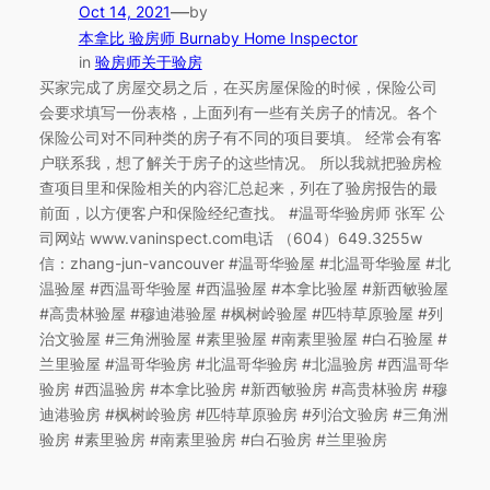
—
Oct 14, 2021
by
本拿比 验房师 Burnaby Home Inspector
in
验房师关于验房
买家完成了房屋交易之后，在买房屋保险的时候，保险公司
会要求填写一份表格，上面列有一些有关房子的情况。各个
保险公司对不同种类的房子有不同的项目要填。 经常会有客
户联系我，想了解关于房子的这些情况。 所以我就把验房检
查项目里和保险相关的内容汇总起来，列在了验房报告的最
前面，以方便客户和保险经纪查找。 #温哥华验房师 张军 公
司网站 www.vaninspect.com电话 （604）649.3255w
信：zhang-jun-vancouver #温哥华验屋 #北温哥华验屋 #北
温验屋 #西温哥华验屋 #西温验屋 #本拿比验屋 #新西敏验屋
#高贵林验屋 #穆迪港验屋 #枫树岭验屋 #匹特草原验屋 #列
治文验屋 #三角洲验屋 #素里验屋 #南素里验屋 #白石验屋 #
兰里验屋 #温哥华验房 #北温哥华验房 #北温验房 #西温哥华
验房 #西温验房 #本拿比验房 #新西敏验房 #高贵林验房 #穆
迪港验房 #枫树岭验房 #匹特草原验房 #列治文验房 #三角洲
验房 #素里验房 #南素里验房 #白石验房 #兰里验房