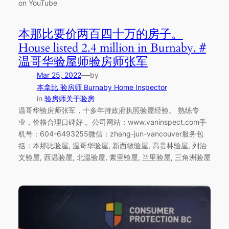
on YouTube
本那比要价两百四十万的房子。
House listed 2.4 million in Burnaby. #
温哥华验屋师验房师张军
—
Mar 25, 2022
by
本拿比 验房师 Burnaby Home Inspector
in
验房师关于验房
温哥华验房师张军，十多年持政府执照验屋经验。 熟练专
业，价格合理口碑好 。公司网站：www.vaninspect.com手
机号：604-6493255微信：zhang-jun-vancouver服务包
括：本那比验屋, 温哥华验屋, 新西敏验屋, 高贵林验屋, 列治
文验屋, 西温验屋, 北温验屋, 素里验屋, 兰里验屋, 三角洲验屋