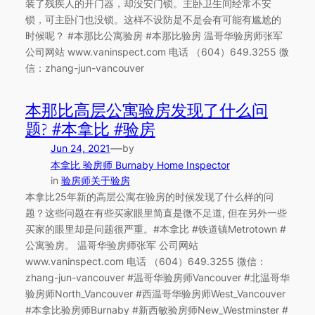
装了残疾人的开门器，却没安门锁。主卧卫生间经常不安
锁，可主卧门也没锁。这样不设防是不是会有可能有尴尬的
时候呢？ #本那比公寓验房 #本那比验房 温哥华验房师张军
公司网站 www.vaninspect.com 电话 （604）649.3255 微
信：zhang-jun-vancouver
本那比高层公寓验房发现了什么问
题? #本拿比 #验房
—
Jun 24, 2021
by
本拿比 验房师 Burnaby Home Inspector
in
验房师关于验房
本拿比25年新的高层公寓在验房的时候发现了什么样的问
题？这些问题在有些买家眼里简直是微不足道, 但在另外一些
买家的眼里却是问题很严重。#本拿比 #铁道镇Metrotown #
公寓验房。 温哥华验房师张军 公司网站
www.vaninspect.com 电话 （604）649.3255 微信：
zhang-jun-vancouver #温哥华验房师Vancouver #北温哥华
验房师North_Vancouver #西温哥华验房师West_Vancouver
#本拿比验房师Burnaby #新西敏验房师New_Westminster #