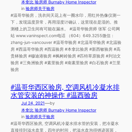
本拿比 验房师 Burnaby Home Inspector
in
验房师关于验房
#温哥华验房，洗衣间天花上有一圈水印，用红外热像仪测一
下，发现温度异常，再用湿度计确认，这里现在是湿的。推
测楼上的卫生间有可能在漏水。 #温哥华验房师 张军 公司网
站 www.vaninspect.com电话 （604）649.3255微信：
zhang-jun-vancouver #温哥华验房 #北温哥华验房 #北温验
房 #西温哥华验房 #西温验房 #本拿比验房 #新西敏验房 #高
贵林验房 #穆迪港验房 #枫树岭验房 #匹特草原验房 #列治文
验房 #三角洲验房 #素里验房 #南素里验房 #白石验房 #兰里
验房
#温哥华西区验房, 空调风机冷凝水排
水管安装的神操作 #温西验房
—
Jul 24, 2021
by
本拿比 验房师 Burnaby Home Inspector
in
验房师关于验房
#温哥华西区验房, 空调风机冷凝水排水管的安装，把冷凝水
直接排到溢水盘里，四年的时间，把溢水盘泡得锈迹斑斑，