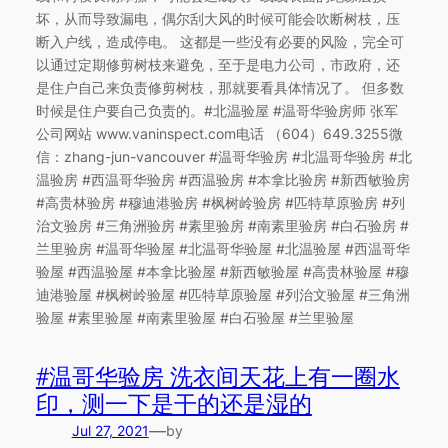
坏，从而导致漏电，偶尔刮大风的时候可能会吹断树枝，压
断入户线，造成停电。 这都是一些没有必要的风险，完全可
以通过定期修剪树枝来避免，至于是电力公司，市政府，还
是住户自己来负责修剪树枝，那就要看具体情况了。 但多数
时候是住户要自己负责的。#北温验屋 #温哥华验房师 张军
公司网站 www.vaninspect.com电话 （604）649.3255微
信：zhang-jun-vancouver #温哥华验房 #北温哥华验房 #北
温验房 #西温哥华验房 #西温验房 #本拿比验房 #新西敏验房
#高贵林验房 #穆迪港验房 #枫树岭验房 #匹特草原验房 #列
治文验房 #三角洲验房 #素里验房 #南素里验房 #白石验房 #
兰里验房 #温哥华验屋 #北温哥华验屋 #北温验屋 #西温哥华
验屋 #西温验屋 #本拿比验屋 #新西敏验屋 #高贵林验屋 #穆
迪港验屋 #枫树岭验屋 #匹特草原验屋 #列治文验屋 #三角洲
验屋 #素里验屋 #南素里验屋 #白石验屋 #兰里验屋
#温哥华验房 洗衣间天花上有一圈水
印，测一下是干的还是湿的
—
Jul 27, 2021
by