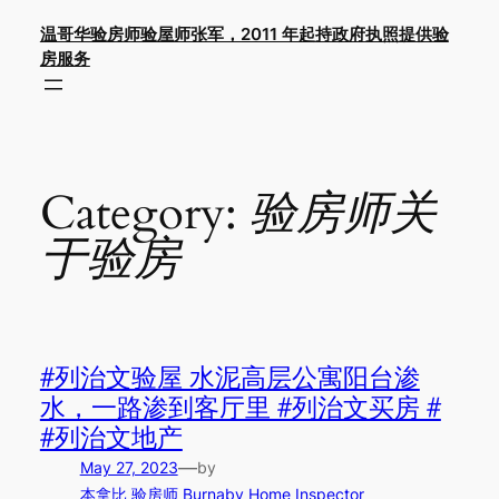
Skip
温哥华验房师验屋师张军，2011 年起持政府执照提供验
to
房服务
content
Category:
验房师关
于验房
#列治文验屋 水泥高层公寓阳台渗
水，一路渗到客厅里 #列治文买房 #
#列治文地产
—
May 27, 2023
by
本拿比 验房师 Burnaby Home Inspector