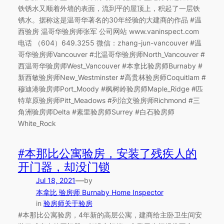
铁锈水又顺着外墙的表面，流到平的屋顶上，积起了一层铁
锈水。据称这是温哥华著名的30年经验的大建商的作品 #温
西验房 温哥华验房师张军 公司网站 www.vaninspect.com
电话 （604）649.3255 微信：zhang-jun-vancouver #温
哥华验房师Vancouver #北温哥华验房师North_Vancouver #
西温哥华验房师West_Vancouver #本拿比验房师Burnaby #
新西敏验房师New_Westminster #高贵林验房师Coquitlam #
穆迪港验房师Port_Moody #枫树岭验房师Maple_Ridge #匹
特草原验房师Pitt_Meadows #列治文验房师Richmond #三
角洲验房师Delta #素里验房师Surrey #白石验房师
White_Rock
#本那比公寓验房，安装了残疾人的
开门器，却没门锁
—
Jul 18, 2021
by
本拿比 验房师 Burnaby Home Inspector
in
验房师关于验房
#本那比公寓验房，4年新的高层公寓，建商给主卧卫生间安