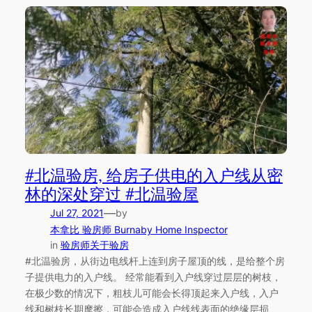
#北温验房, 给房子供电的入户线从密
林的深处穿过 #北温验屋
—
Jul 27, 2021
by
本拿比 验房师 Burnaby Home Inspector
in
验房师关于验房
#北温验房，从街边电线杆上连到房子屋顶的线，是给整个房
子提供电力的入户线。 经常能看到入户线穿过层层的树枝，
在极少数的情况下，粗枝儿可能会长得顶起来入户线，入户
线和树枝长期摩擦，可能会造成入户线线表面的绝缘层损