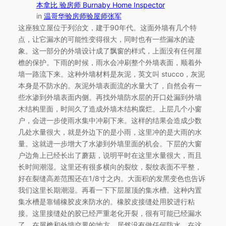
本拿比 验房师 Burnaby Home Inspector
in
温哥华验房师验屋师张军
这座独立屋位于列治文，建于90年代。这面外墙有几个特
点，让它漏水的可能性变得很大，同时也有一些漏水的迹
象。这一部分的外墙设计成了飘窗的样式，上面没有任何屋
檐的保护。下雨的时候，雨水会冲刷整个外墙表面，顺着外
墙一路流下来。这种外墙材料是灰泥，英文叫 stucco，灰泥
本身是不防水的。灰泥外墙表面流的水量大了，自然会有一
些水渗到外墙表面内侧。再找外墙防水层的开口处漏到外墙
木结构里面，时间久了造成外墙木结构腐烂。上层几个小窗
户，会进一步使雨水集中冲刷下来。这样的结果会造成少数
几处水量很大，就是外边下的是小雨，这里冲的是大雨的水
量。这就进一步增大了水渗到外墙里面的机会。下层的大窗
户边角上已经长出了蘑菇，说明平时在这里水量很大，而且
长时间潮湿。这里还有很多横向的裂纹，裂纹表面不平整，
好在裂缝高差范围还在1/8寸之内。大面积的发黑变色也告诉
我们这里长期潮湿。再看一下下层屋顶的集水槽。这种内置
集水槽是靠铺橡胶皮来防水的。橡胶皮接缝处用胶进行粘
接。这里接缝处的胶已经严重老化开裂，很有可能已经漏水
了。在屋檐和外墙交界的地方，居然没有做任何防水。在这