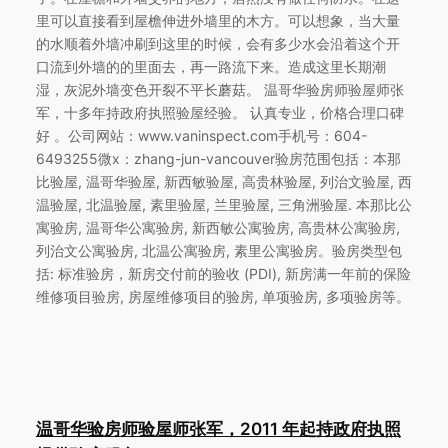
里可以直接看到屋檐伸进外墙里的木方。可以想象，当大量
的水顺着外墙冲刷到这里的时候，会有多少水会沿着这个开
口流到外墙的的里面去，再一路流下来。造成这里长期潮
湿，灰泥外墙变色开裂不平长蘑菇。 温哥华验房师验屋师张
军，十多年持政府执照验屋经验。 认真专业，价格合理口碑
好 。公司网站：www.vaninspect.com手机号：604-
6493255微x：zhang-jun-vancouver验房范围包括：本那
比验屋, 温哥华验屋, 新西敏验屋, 高贵林验屋, 列治文验屋, 西
温验屋, 北温验屋, 素里验屋, 兰里验屋, 三角洲验屋. 本那比公
寓验房, 温哥华公寓验房, 新西敏公寓验房, 高贵林公寓验房,
列治文公寓验房, 北温公寓验房, 素里公寓验房。验房类型包
括: 标准验房，新房交付前的验收 (PDI), 新房满一年前的保险
维修项目验房, 房屋维修项目的验房, 单项验房, 多项验房等。
温哥华验房师验屋师张军，2011 年起持政府执照