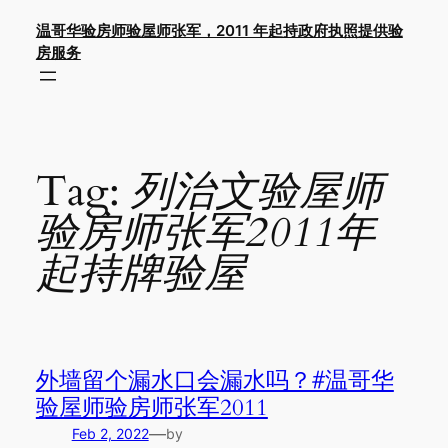
Skip
温哥华验房师验屋师张军，2011 年起持政府执照提供验
to
房服务
content
Tag:
列治文验屋师
验房师张军2011年
起持牌验屋
外墙留个漏水口会漏水吗？#温哥华
验屋师验房师张军2011
—
Feb 2, 2022
by