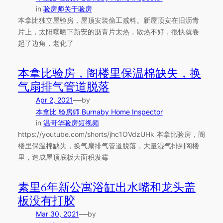
in
验房师关于验房
本拿比独立屋验房，屋顶安装偷工减料。新屋顶安在旧沥青
片上，太阳曝晒下新安的沥青片太热，散热不好，很快就卷
起了边角，老化了
本拿比验房，阁楼里保温棉缺失，换
气扇排气管道脱落
—
Apr 2, 2021
by
本拿比 验房师 Burnaby Home Inspector
in
温哥华验房短视频
https://youtube.com/shorts/jhc1OVdzUHk 本拿比验房，阁
楼里保温棉缺失，换气扇排气管道脱落，大量湿气排到阁楼
里，造成屋顶底板大面积发霉
素里6年新公寓浴缸出水嘴和龙头盖
板没有打胶
—
Mar 30, 2021
by