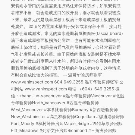
安装雨水管口的位置需要用胶粘住来保持防水，如果安装或
者维护不当，就会造成接口的胶开裂，雨水就会顺着裂缝流
下来。最常见的是顺着屋檐面板滴下来造成屋檐面板的拐弯
处腐烂。 屋顶的内置集水槽由于安装或者保养不当，接口处
开胶会造成漏水。常见的漏水是顺着屋檐面板(fascia board)
滴下来造成屋檐面板拐角处腐烂，也有可能有水流到屋檐的
底板上(soffit)，如果是有通气孔的屋檐底板，会经常看到通
气孔处发黑或者长苔藓。由于屋檐的底板安装时是不找水平
或者专门做出斜度用来排水的，所以有时候也会看到有雨水
顺着屋檐的底板流到了房子外墙的外侧或者内侧，这种情况
有时会造成比较大的损害。 — 温哥华验房师张军
www.vaninspect.com 604.649.3255 温哥华验房师张军 公
司网站 www.vaninspect.com 电话 （604）649.3255 微
信：zhang-jun-vancouver #温哥华验房师Vancouver #北温
哥华验房师North_Vancouver #西温哥华验房师
West_Vancouver #本拿比验房师Burnaby #新西敏验房师
New_Westminster #高贵林验房师Coquitlam #穆迪港验房师
Port_Moody #枫树岭验房师Maple_Ridge #匹特草原验房师
Pitt_Meadows #列治文验房师Richmond #三角洲验房师