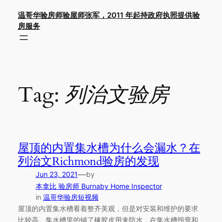
Skip
温哥华验房师验屋师张军，2011 年起持政府执照提供验
to
房服务
content
Tag:
列治文验房
屋顶的内置集水槽为什么会漏水？在
列治文Richmond验房的发现
—
Jun 23, 2021
by
本拿比 验房师 Burnaby Home Inspector
in
温哥华验房短视频
屋顶的内置集水槽看着整齐美观，但是对安装和维护的要求
比较高。集水槽里的铺了橡胶皮用来防水，在集水槽拐弯和