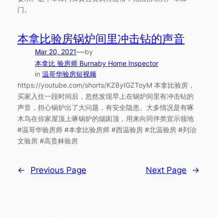
门。
本拿比验房锅炉间里冲击钻的声音
—
Mar 20, 2021
by
本拿比 验房师 Burnaby Home Inspector
in
温哥华验房短视频
https://youtube.com/shorts/KZ8yIGZToyM 本拿比验房，
买家入住一段时间后，忽然发现早上在锅炉间里有冲击钻的
声音，担心锅炉出了大问题，有安全隐患。大多情况是有啄
木鸟在你家屋顶上啄锅炉的烟囱顶，用来向同伴类宣示领地
#温哥华验房师 #本拿比验房师 #西温验房 #北温验房 #列治
文验房 #高贵林验房
←
Previous Page
Next Page
→