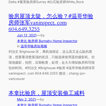
Delta #素里验房师Surrey #白石验房师White_Rock
验房屋顶太陡，怎么验？#温哥华验
房师张军vaninspect. com
604.649.3255
—
Jun 12, 2021
by
本拿比 验房师 Burnaby Home Inspector
in
温哥华验房短视频
列治文 Brighouse 区，离机场很近，这么高又这么陡的屋
顶，想要看清楚屋顶的状况，只能选择使用遥控摄影机。但
现场摄影，拍照，后期检查，处理，会大大增加验房和写报
告的时间。#列治文 #Brighouse #验房 #温哥华验房师张军
vaninspect. com 604.649.3255 微信：zhang-jun-
vancouver
本拿比验房，屋顶安装偷工减料
—
May 2, 2021
by
本拿比 验房师 Burnaby Home Inspector