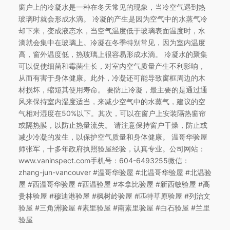
窗户上的冷凝水是一种在冬天常见的现象，当冷空气遇到热
玻璃时就会形成水滴。 冷凝的产生是因为空气中的水蒸气冷
却下来，变成液态水，当空气温度低于玻璃表面温度时，水
滴就会集中在玻璃上。冷凝在冬季特别常见，因为室内温度
高，窗外温度低，热玻璃上很容易形成水滴。 冷凝水的聚集
可以促使细菌和霉菌生长，对室内空气质量产生不利影响，
从而有害于身体健康。此外，冷凝还可能导致窗框周边的木
材损坏，缩短其使用寿命。 要防止冷凝，最主要的是通过通
风来保持室内湿度适当，来减少空气中的水蒸气，建议的空
气相对湿度在50%以下。其次，可以在窗户上安装隔热窗帘
或隔热膜，以防止热量流失。 请注意保持窗户干燥，防止或
减少冷凝的发生，以保护空气质量和身体健康。 温哥华验屋
师张军，十多年政府执照验屋经验，认真专业。公司网站：
www.vaninspect.com手机号：604-6493255微信：
zhang-jun-vancouver #温哥华验屋 #北温哥华验屋 #北温验
屋 #西温哥华验屋 #西温验屋 #本拿比验屋 #新西敏验屋 #高
贵林验屋 #穆迪港验屋 #枫树岭验屋 #匹特草原验屋 #列治文
验屋 #三角洲验屋 #素里验屋 #南素里验屋 #白石验屋 #兰里
验屋