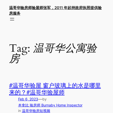
Skip
温哥华验房师验屋师张军，2011 年起持政府执照提供验
to
房服务
content
Tag:
温哥华公寓验
房
#温哥华验屋 窗户玻璃上的水是哪里
来的？#温哥华验屋师
—
Feb 6, 2023
by
本拿比 验房师 Burnaby Home Inspector
in
温哥华验房短视频