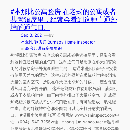
#本那比公寓验房 在老式的公寓或者
共管镇屋里，经常会看到这种直通外
墙的通气口。
—
Sep 8, 2021
by
本拿比 验房师 Burnaby Home Inspector
in
验房师讲解房屋知识
#本那比公寓验房 在老式的公寓或者共管镇屋里，经常会看
到这种直通外墙的通气口，这种通气口是用来在冬天门窗紧
闭的时候给房子补充新鲜空气的。 这通常是因为房子里安装
有使用天然气的壁炉，这种老式的壁炉在燃烧的时候会消耗
大量的室内空气，所以在冬天使用壁炉的时候，一定要保证
通气口是完全打开的。 这样还能防止在使用换气扇，油烟机
或者干衣机的时候，由于向室外排出了大量的空气，造成壁
炉燃烧的废气被从壁炉排气口吸回来，有可能造成一氧化碳
中毒。逆时针旋转中心和外圈就可以完全打开这类的通气
口。 #温哥华验房师 张军 公司网站 www.vaninspect.com电
话 （604）649.3255w信：zhang-jun-vancouver #温哥华
公寓验房 #北温哥华公寓验房 #北温公寓验房 #本拿比公寓验