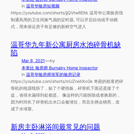
in
温哥华验房短视频
https://youtube.com/shorts/jjQVtwREltk 温哥华公寓验房强
制通风用的卫生间换气扇的定时器, 可以开启自动或手动模
式，用来保证房子有足够的新鲜空气进入
温哥华九年新公寓厨房水池碎骨机缺
陷
—
Mar 8, 2021
by
本拿比 验房师 Burnaby Home Inspector
in
温哥华验房师张军的验房记录
https://youtube.com/shorts/mUZnetiXxGk 奇葩的租客把碎
骨机的电源线拆了，贴了个硬纸板，碎骨机下面还是接了个
盆，省得水漏得到处都是。 像这样的只能拆除或者换新的，
因为时间长了碎骨机出水口会被堵住，而且生锈会锈死，造
成下水堵塞。
新房主卧淋浴间最常见的问题