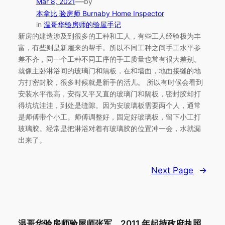
—
Mar 8, 2021
by
本拿比 验房师 Burnaby Home Inspector
in
温哥华验房师的验屋手记
新房的建造涉及到很多的工种和工人，有些工人经验极为丰
富，有些则是新雇来的帮手。所以不同工种之间手工水平参
差不齐，同一个工种不同工序的手工质量也常有很大差别。
就像主卧淋浴间的玻璃门和隔板，在和墙面，地面接缝的地
方打密封胶，很多时候就是新手的活儿。 所以有时候会看到
安装水平很高，安得又平又直的玻璃门和隔板，密封胶却打
得坑坑洼洼，到处是缝隙。因为安玻璃板需要两个人，通常
是师傅带个小工。师傅调整好，固定好玻璃板，留下小工打
玻璃胶。经常是把淋浴对着有玻璃胶的位置冲一会，水就漏
出来了。
Next Page
→
温哥华验房师验屋师张军，2011 年起持政府执照