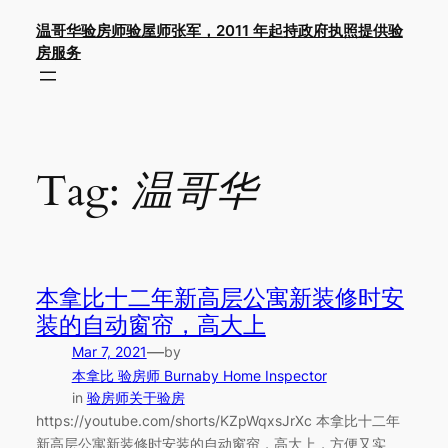
Skip
温哥华验房师验屋师张军，2011 年起持政府执照提供验
to
房服务
content
Tag:
温哥华
本拿比十二年新高层公寓新装修时安
装的自动窗帘，高大上
—
Mar 7, 2021
by
本拿比 验房师 Burnaby Home Inspector
in
验房师关于验房
https://youtube.com/shorts/KZpWqxsJrXc 本拿比十二年
新高层公寓新装修时安装的自动窗帘，高大上，方便又实