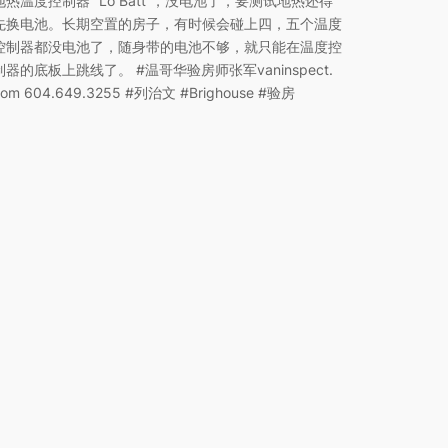
地热温度控制器 “Lo Batt”，没电池了，要测试地热还得
先换电池。长期空置的房子，有时候会碰上四，五个温度
控制器都没电池了，随身带的电池不够，就只能在温度控
制器的底板上跳线了。 #温哥华验房师张军vaninspect.
com 604.649.3255 #列治文 #Brighouse #验房