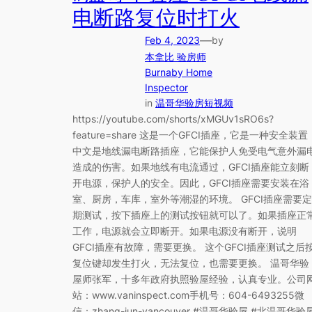
电断路复位时打火
—
Feb 4, 2023
by
本拿比 验房师
Burnaby Home
Inspector
in
温哥华验房短视频
https://youtube.com/shorts/xMGUv1sRO6s?
feature=share 这是一个GFCI插座，它是一种安全装置
中文是地线漏电断路插座，它能保护人免受电气意外漏
造成的伤害。如果地线有电流通过，GFCI插座能立刻断
开电源，保护人的安全。因此，GFCI插座需要安装在浴
室、厨房，车库，室外等潮湿的环境。 GFCI插座需要定
期测试，按下插座上的测试按钮就可以了。如果插座正
工作，电源就会立即断开。如果电源没有断开，说明
GFCI插座有故障，需要更换。 这个GFCI插座测试之后
复位键却发生打火，无法复位，也需要更换。 温哥华验
屋师张军，十多年政府执照验屋经验，认真专业。公司
站：www.vaninspect.com手机号：604-6493255微
信：zhang-jun-vancouver #温哥华验屋 #北温哥华验