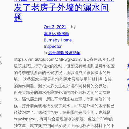
发了老房子外墙的漏水问
题
—
Oct 3, 2021
by
本拿比 验房师
Burnaby Home
Inspector
in
温哥华验房短视频
，
https://vm.tiktok.com/ZMRwgK23m/ BC省在80年代对
电
建筑规范进行了很大的改动，但是没有考虑到温哥华地区
的冬季连续多雨的气候状况，所以造成了很多漏水的外
墙。 这些漏水主要是外墙的隔水层所使用的材料和安装
的操作问题。漏水大多发生在外墙不同材料的交界处。
常
但是大部分的漏水是藏在外墙的内外面板之间的两层隔
水，隔气层之间，所以平常很难被发现，等到装修的时
按
候，打开墙面或地板发现了漏水，经常是外墙的木结构已
经被泡烂了。偶尔运气好，在暴露的夹层空间，也就是
网
crawlspace，有可能会发现漏水的痕迹。像这个30年的
独立屋，就在夹层空间里发现了上面地板表面材料下的下
屋