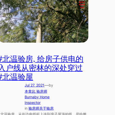
#北温验房, 给房子供电的
入户线从密林的深处穿过
#北温验屋
—
Jul 27, 2021
by
本拿比 验房师
Burnaby Home
Inspector
in
验房师关于验房
#北温验房，从街边电线杆上连到房子屋顶的线，是给整