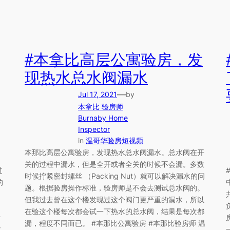
#本拿比高层公寓验房，发
现热水总水阀漏水
—
Jul 17, 2021
by
本拿比 验房师
Burnaby Home
Inspector
in
温哥华验房短视频
本那比高层公寓验房，发现热水总水阀漏水。总水阀在开
关的过程中漏水，但是全开或者全关的时候不会漏。多数
过
时候拧紧密封螺丝 （Packing Nut）就可以解决漏水的问
的
题。根据验房操作标准，验房师是不会去测试总水阀的。
但我过去曾在这个楼发现过这个阀门更严重的漏水，所以
在验这个楼每次都会试一下热水的总水阀，结果是每次都
#
漏，程度不同而已。 #本那比公寓验房 #本那比验房师 温
本