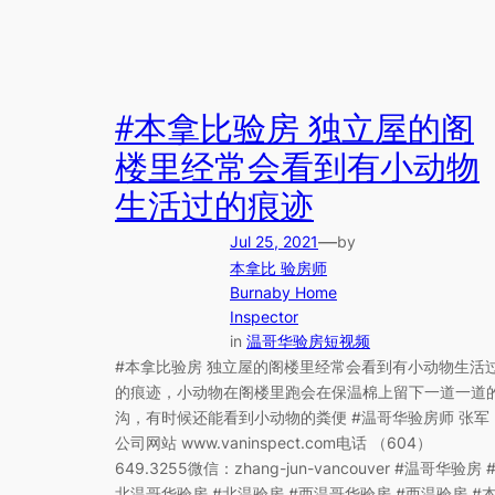
#本拿比验房 独立屋的阁
楼里经常会看到有小动物
生活过的痕迹
—
Jul 25, 2021
by
本拿比 验房师
Burnaby Home
Inspector
in
温哥华验房短视频
#本拿比验房 独立屋的阁楼里经常会看到有小动物生活
的痕迹，小动物在阁楼里跑会在保温棉上留下一道一道
沟，有时候还能看到小动物的粪便 #温哥华验房师 张军
公司网站 www.vaninspect.com电话 （604）
649.3255微信：zhang-jun-vancouver #温哥华验房 
北温哥华验房 #北温验房 #西温哥华验房 #西温验房 #