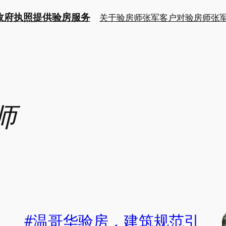
持政府执照提供验房服务
关于验房师张军
客户对验房师张
师
#温哥华验房，建筑规范引