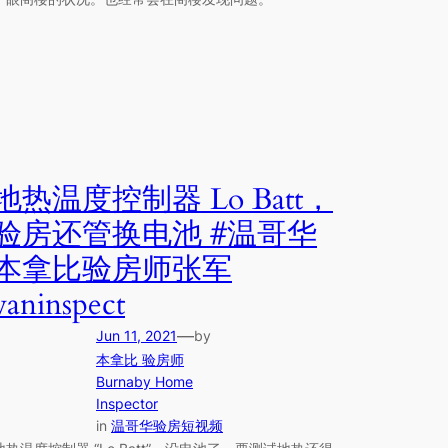
地热温度控制器 Lo Batt，
验房还管换电池 #温哥华
本拿比验房师张军
vaninspect
—
Jun 11, 2021
by
本拿比 验房师
Burnaby Home
Inspector
in
温哥华验房短视频