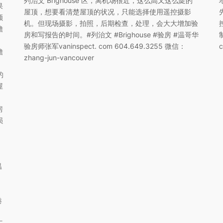
列治文 Brighouse 区，离机场很近，这么高又这么陡的
果
屋顶，想要看清楚屋顶的状况，只能选择使用遥控摄影
顺
机。但现场摄影，拍照，后期检查，处理，会大大增加验
檐
房和写报告的时间。#列治文 #Brighouse #验房 #温哥华
验房师张军vaninspect. com 604.649.3255 微信：
檐
zhang-jun-vancouver
的
屋
房
损
温
港