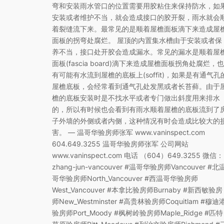
弯和安装雨水管口的位置需要用胶粘住来保持防水，如
安装或者维护不当，就会造成接口的胶开裂，雨水就会
着裂缝流下来。最常见的是顺着屋檐面板滴下来造成屋
面板的拐弯处腐烂。 屋顶的内置集水槽由于安装或者保
养不当，接口处开胶会造成漏水。常见的漏水是顺着屋
面板(fascia board)滴下来造成屋檐面板拐角处腐烂，也
有可能有水流到屋檐的底板上(soffit)，如果是有通气孔
屋檐底板，会经常看到通气孔处发黑或者长苔藓。由于
檐的底板安装时是不找水平或者专门做出斜度用来排水
的，所以有时候也会看到有雨水顺着屋檐的底板流到了
子外墙的外侧或者内侧，这种情况有时会造成比较大的
害。 — 温哥华验房师张军 www.vaninspect.com
604.649.3255 温哥华验房师张军 公司网站
www.vaninspect.com 电话 （604）649.3255 微信：
zhang-jun-vancouver #温哥华验房师Vancouver #北
哥华验房师North_Vancouver #西温哥华验房师
West_Vancouver #本拿比验房师Burnaby #新西敏验房
师New_Westminster #高贵林验房师Coquitlam #穆迪
验房师Port_Moody #枫树岭验房师Maple_Ridge #匹特