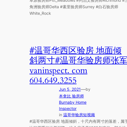
草原验房师Pitt_Meadows #列治文验房师Richmond #
角洲验房师Delta #素里验房师Surrey #白石验房师
White_Rock
#温哥华西区验房 地面倾
斜两寸#温哥华验房师张
vaninspect. com
604.649.3255
—
Jun 5, 2021
by
本拿比 验房师
Burnaby Home
Inspector
in
温哥华验房短视频
#温哥华西区验房 地面倾斜，十尺内有两寸的落差，属