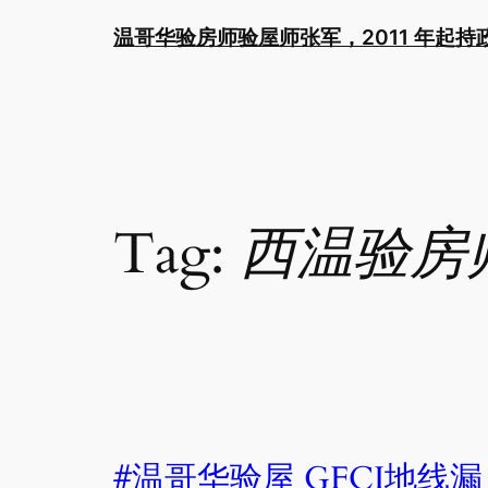
Skip
温哥华验房师验屋师张军，2011 年起
to
content
Tag:
西温验房
#温哥华验屋 GFCI地线漏