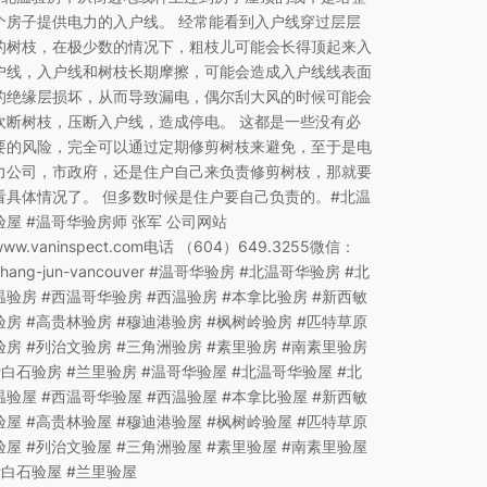
个房子提供电力的入户线。 经常能看到入户线穿过层层
的树枝，在极少数的情况下，粗枝儿可能会长得顶起来入
户线，入户线和树枝长期摩擦，可能会造成入户线线表面
的绝缘层损坏，从而导致漏电，偶尔刮大风的时候可能会
吹断树枝，压断入户线，造成停电。 这都是一些没有必
要的风险，完全可以通过定期修剪树枝来避免，至于是电
力公司，市政府，还是住户自己来负责修剪树枝，那就要
看具体情况了。 但多数时候是住户要自己负责的。#北温
验屋 #温哥华验房师 张军 公司网站
www.vaninspect.com电话 （604）649.3255微信：
zhang-jun-vancouver #温哥华验房 #北温哥华验房 #北
温验房 #西温哥华验房 #西温验房 #本拿比验房 #新西敏
验房 #高贵林验房 #穆迪港验房 #枫树岭验房 #匹特草原
验房 #列治文验房 #三角洲验房 #素里验房 #南素里验房
#白石验房 #兰里验房 #温哥华验屋 #北温哥华验屋 #北
温验屋 #西温哥华验屋 #西温验屋 #本拿比验屋 #新西敏
验屋 #高贵林验屋 #穆迪港验屋 #枫树岭验屋 #匹特草原
验屋 #列治文验屋 #三角洲验屋 #素里验屋 #南素里验屋
#白石验屋 #兰里验屋