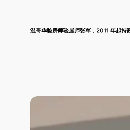
Skip
to
content
温哥华验房师验屋师张军，2011 年起