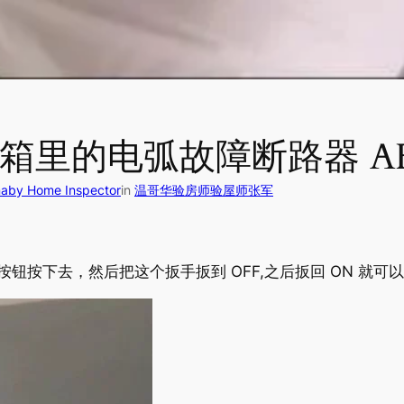
箱里的电弧故障断路器 AF
y Home Inspector
in
温哥华验房师验屋师张军
按下去，然后把这个扳手扳到 OFF,之后扳回 ON 就可