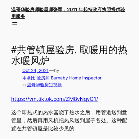
Skip
温哥华验房师验屋师张军，2011 年起持政府执照提供验
to
房服务
content
#共管镇屋验房, 取暖用的热
水暖风炉
—
Oct 24, 2021
by
本拿比 验房师 Burnaby Home Inspector
in
温哥华验房短视频
https://vm.tiktok.com/ZM8yNqvG1/
这个即热式的热水器烧了热水之后，用管道送到盘
管里，然后再用风机把热风送到屋子各处。这种配
置在共管镇屋是比较少见的