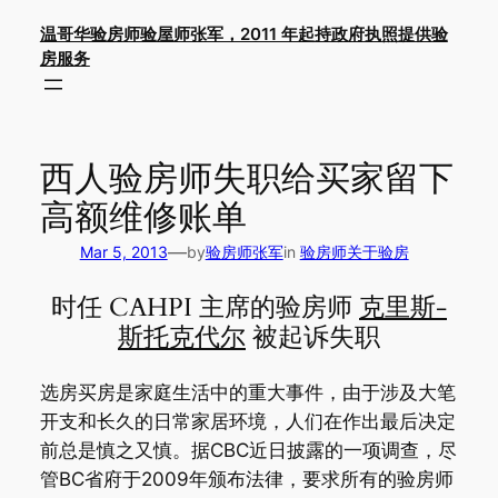
Skip
温哥华验房师验屋师张军，2011 年起持政府执照提供验
to
房服务
content
西人验房师失职给买家留下
高额维修账单
—
Mar 5, 2013
by
验房师张军
in
验房师关于验房
时任 CAHPI 主席的验房师
克里斯-
斯托克代尔
被起诉失职
选房买房是家庭生活中的重大事件，由于涉及大笔
开支和长久的日常家居环境，人们在作出最后决定
前总是慎之又慎。据CBC近日披露的一项调查，尽
管BC省府于2009年颁布法律，要求所有的验房师