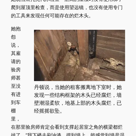
爬到屋顶里检查，而是使用望远镜，也没有使用专门
的工具来发现任何可能存在的烂木头。
她抱
怨
说，
其雇
请的
验房
师甚
至没
丹顿说，当她的租客搬离地下室时，她
有进
发现一些结构框架的木头已经腐烂，墙
到车
壁潮湿柔软，地基上部的木头腐烂，已
棚
经摇摇欲坠。
里，
在那里验房师肯定会看到支撑起居室之角的横梁都烂
掉了。“我下楼去刷油漆，摸到墙上，能感觉到墙是湿