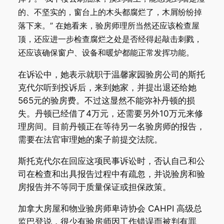
的、不坚实的，窗台上的木头都腐烂了，木屑纷纷掉
落下来。” 在她看来，验房师理所当然还应该检查屋
顶，还应进一步检查腐烂之处是否经得起敲击刺戮，
还应该确保窗户、设备和暖炉都能正常发挥功能。
在诉讼中，她表示就职于温馨家园验房公司的斯托
克代尔听到投诉后，来到她家，并提出退还给她
565元的验房费。不过这显然不能弥补丹顿的损
失。丹顿已经借了4万元，还需要另外10万元来修
理房间。目前丹顿正在等待另一名验房师的报告，
需要在法官审理她的案子前提交法院。
斯托克代尔在回应这项民事诉讼时，否认自己和公
司在检查和出具报告过程中有疏忽，并说验房和验
房报告并不等同于质量保证或担保政策。
加拿大房屋和物业验房师卑诗协会 CAHPI 高级总
监巴登说，很少有验房师因工作错误而被判有罪