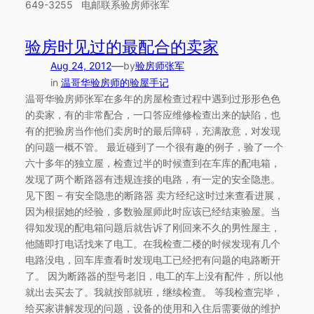
649-3255 电邮联系验房师张军
验房时见过的最配合的卖家
—
Aug 24, 2012
by
验房师张军
in
温哥华验房师的验屋手记
温哥华验房师张军在多年的房屋检查过程中遇到过形形色色
的卖家，有的非常配合，一口答应维修检查出来的缺陷，也
有的把验房当作他们卖房时的最后障碍，充满敌意，对发现
的问题一概不管。 最近碰到了一个很有趣的例子，验了一个
六十多年的独立屋，检查过半的时候查到在车库的配电箱，
发现了两个断路器有违规连接的电路，有一定的安全隐患。
见下图 – 有安全隐患的断路器 卖方经纪这时过来查看进展，
因为根据她的经验，多数验屋师此时应该已经结束验屋。当
得知发现的配电箱问题后就告诉了刚回来不久的男性屋主，
他随即打电话找来了电工。在我检查二楼的时候发现有几个
电路没电，回车库查看时发现电工已经把有问题的电路断开
了。 因为断路器的型号老旧，电工的车上没有配件，所以他
就出去买去了。我就按部就班，继续检查。 等我检查完毕，
给买家讲解发现的问题，设备的使用和入住后需要做的维护