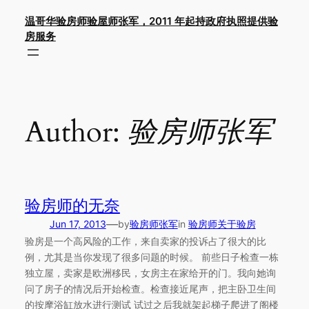
Skip
温哥华验房师验屋师张军，2011 年起持政府执照提供验
to
房服务
content
Author:
验房师张军
验房师的无奈
—
Jun 17, 2013
by
验房师张军
in
验房师关于验房
验房是一个高风险的工作，来自卖家的投诉占了很大的比
例，尤其是当你发现了很多问题的时候。 前些日子检查一栋
独立屋，卖家是欧洲移民，女房主在家给开的门。我向她询
问了房子的情况后开始检查。检查接近尾声，把主卧卫生间
的按摩浴缸放水进行测试 试过之后我就架起梯子爬进了阁楼