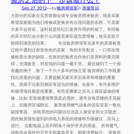
验房之后的下一步该做什么？
—
Sep 27, 2012
by
验房师张军
in
房屋常识
大部分的买家在买房前都会请专业验房师来验房，很多买家
希望卖家能为他们维修或更换所有出现问题的东西，可卖家
大多不会答应。这时就是经纪们发挥作用的时候了。有经验
的买方经纪会分析什么问题卖家应该负责维修，使买卖双方
能得到满意的结果。 专业验房师张军在多年的房屋检查
过程中遇到过形形色色的卖家，有的非常配合，一口答应维
修检查出来的缺陷，也有的把验房当作他们卖房时的最后障
碍，充满敌意，对发现的问题一概不管。 最近碰到了一个很
有趣的例子，验了一个六十多年的独立屋 验房师的工作既要
找出房屋的问题，又要提醒买家买房后保养和维修的重要
性。房屋不论新旧都应有适当的维修。在家中，有许多维护
和修理项目都是很重要。有些是搬家之后马上就应该做的维
修，比如 安装烟雾报警器是必需的，通常在每层楼的天花板
上，在睡房区域附近。 家里使用燃气设备的还应安装一氧化
碳报警器。 供电系统的问题往往涉及人身安全和火灾隐患，
因此验房报告提到的供电力系统的维修和升级建议，应马上
进行。 在配电箱上应列明各个保护开关的用途。 所有暖气、
供电供水系统的总开关和紧急开关，都要清楚标注。 更换所