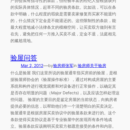
产协会虽有指导性的条款，但经验丰富的经纪人会根据谈判
的实际具体情况，起草不同的验房条款。比如说，可以在条
款中明确，什么程度的瑕疵是需要卖家修复而买家不能退约
的，什么情况下定金是不能退还的。这些限制性的条款，能
最大程度地减小法律条文的模糊空间，让买卖双方做到有言
在先，避免把任何一方推入买卖不成，定金不退，法庭相见
的尴尬境地。
验屋问答
—
Mar 2, 2012
by
验房师张军
in
验房师关于验房
什么是验屋 我们这里所说的验屋通常指买房前的验屋，是根
据验屋师协会的《验屋操作标准》，通过对构成房屋的主要
系统和构件进行视觉观察和对设备进行正常操作，以确定其
是否存在明显的问题（Major Defects)，以及应该怎样处理这
些问题。 验屋的主要目的是鉴定房屋的当前状态，向购房者
提供必要的信息，以帮助他们作一个清楚明白的买卖决定。
验屋通常是根据房屋买卖协议中的验屋条款来进行的。这个
条款使得买卖协议是基于专业验屋中的发现而有条件地成
立。验屋条款应该阐明买卖双方都愿意接受的条件和内容。