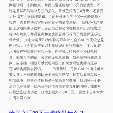
到投诉后，来到她家，并提出退还给她565元的验房费。不
过这显然不能弥补丹顿的损失。丹顿已经借了4万元，还需要
另外10万元来修理房间。目前丹顿正在等待另一名验房师的
报告，需要在法官审理她的案子前提交法院。 斯托克代尔在
回应这项民事诉讼时，否认自己和公司在检查和出具报告过
程中有疏忽，并说验房和验房报告并不等同于质量保证或担
保政策。 加拿大房屋和物业验房师卑诗协会 CAHPI 高级总监
巴登说，很少有验房师因工作错误而被判有罪的。不过她表
示协会在密切关注丹顿一案。巴登说，验房是一种目视检
查。如果可能的话，验房师应检查屋顶，如果结构有腐烂现
象，应该捅一捅就可以发现问题，如果发现验房师有疏漏，
可向验房师协会投诉。 巴登承认，尽管 CAHPI 有投诉审
查制度，不过验房师协会不会提供赔偿，只有法庭可以做出
赔偿裁决。但是聘请律师是一笔昂贵的费用，找到另一个验
房师也不容易，如果获得赔偿可能需要几年的时间，如果向
小额法庭提出诉讼，赔偿上限为25,000元。 原文来自加拿大
广播公司 CBC