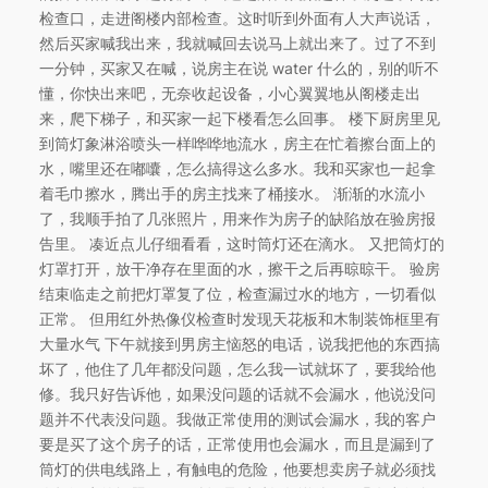
检查口，走进阁楼内部检查。这时听到外面有人大声说话，
然后买家喊我出来，我就喊回去说马上就出来了。过了不到
一分钟，买家又在喊，说房主在说 water 什么的，别的听不
懂，你快出来吧，无奈收起设备，小心翼翼地从阁楼走出
来，爬下梯子，和买家一起下楼看怎么回事。 楼下厨房里见
到筒灯象淋浴喷头一样哗哗地流水，房主在忙着擦台面上的
水，嘴里还在嘟囔，怎么搞得这么多水。我和买家也一起拿
着毛巾擦水，腾出手的房主找来了桶接水。 渐渐的水流小
了，我顺手拍了几张照片，用来作为房子的缺陷放在验房报
告里。 凑近点儿仔细看看，这时筒灯还在滴水。 又把筒灯的
灯罩打开，放干净存在里面的水，擦干之后再晾晾干。 验房
结束临走之前把灯罩复了位，检查漏过水的地方，一切看似
正常。 但用红外热像仪检查时发现天花板和木制装饰框里有
大量水气 下午就接到男房主恼怒的电话，说我把他的东西搞
坏了，他住了几年都没问题，怎么我一试就坏了，要我给他
修。我只好告诉他，如果没问题的话就不会漏水，他说没问
题并不代表没问题。我做正常使用的测试会漏水，我的客户
要是买了这个房子的话，正常使用也会漏水，而且是漏到了
筒灯的供电线路上，有触电的危险，他要想卖房子就必须找