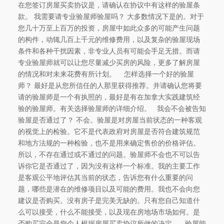
在您签订房屋买卖协议是，请确认在协议中有这样的验屋条
款。 我需要请专业验屋师验屋吗？ 大多数情况下是的。对于
您几十万至上百万的投资，房屋中如此众多的可能产生问题
的构件，动辄几百上千元的维修费用，以及复杂的验屋现场
条件和各种干扰因素，非专业人员有可能会手足无措。而请
专业验屋师就可以让您尽量减少买房的风险，更多了解房屋
的情况和对未来花费有所计划。 怎样选择一个好的验屋
师？ 最好是从您所信任的人那里获得推荐。并请确认您将要
请的验屋师是一个有执照的，最好是有在加拿大实践建筑经
验的验屋师。有关选择验屋师的详细介绍。 我会不会被告知
验屋是否通过了？ 不会。验屋是对房屋当前状态的一种客观
的视觉上的检验。它不是代表政府对房屋是否符合建筑规范
和地方法规的一种检验，也不是用来确定售价的价格评估。
所以，不存在通过或不通过的问题。验屋师不会也不可以告
诉你它是否通过了，因为没有这样一个标准。我的主要工作
是客观公平地评估其当前的状态，告诉您有什么重要的问
题，哪些是潜在的维修项目以及可能的费用。我也不会向您
建议是否购买。没有房子是完美无缺的。只有您自己知道什
么可以接受，什么不能接受，以及现在房地场市场如何。是
否购买完全是您个人根据房屋买卖协议所做的决定。 验屋能