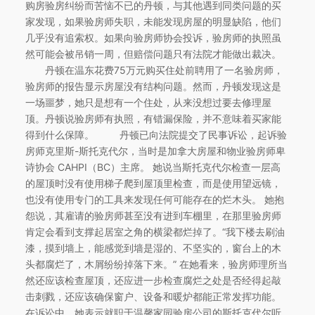
购房验房纠纷而苦恼不已的丹顿，与其他遇到同类问题的买
家发现，如果验房师失职，未能发现房屋的明显缺陷，他们
几乎没有追索权。如果向验房师协会投诉，验房师的执照虽
然可能会被吊销一周，但赔偿问题只有法院才能做出裁决。
丹顿在温东花费75万元购买住处前聘用了一名验房师，
验房师的报告显示房屋没有结构问题。然而，丹顿发现这是
一场噩梦，她只是想有一个住处，从来没想过要去修理屋
顶。丹顿说验房师有执照，有错漏保险，并不意味着买家能
得到什么保障。 丹顿已向法院提交了民事诉讼，起诉验
房师克里斯-斯托克代尔，当时是加拿大房屋和物业验房师卑
诗协会 CAHPI（BC）主席。 她说当斯托克代尔检查一层高
的屋顶时没有使用梯子爬到屋顶里检查，而是使用望远镜，
也没有使用专门的工具来发现任何可能存在的烂木头。 她抱
怨说，其雇请的验房师甚至没有进到车棚里，在那里验房师
肯定会看到支撑起居室之角的横梁都烂掉了。“我下楼去刷油
漆，摸到墙上，能感觉到墙是湿的、不坚实的，窗台上的木
头都腐烂了，木屑纷纷掉落下来。” 在她看来，验房师理所当
然还应该检查屋顶，还应进一步检查腐烂之处是否经得起敲
击刺戮，还应该确保窗户、设备和暖炉都能正常发挥功能。
在诉讼中，她表示就职于温馨家园验房公司的斯托克代尔听