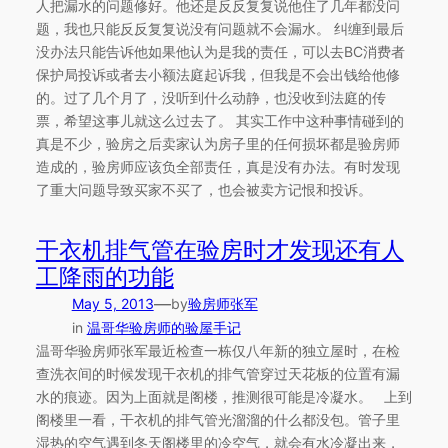
人把漏水的问题修好。他还是反反复复说他住了几年都没问
题，我也只能反反复复说没有问题就不会漏水。 纠缠到最后
没办法只能告诉他如果他认为是我的责任，可以去BC消费者
保护局投诉或者去小额法庭起诉我，但我是不会出钱给他修
的。过了几个月了，没听到什么动静，也没收到法庭的传
票，希望这事儿就这么过去了。 其实工作中这种事情碰到的
真是不少，验房之后卖家认为房子里的任何损坏都是验房师
造成的，验房师应该负全部责任，真是没有办法。有时发现
了重大问题导致买家不买了，也会被卖方记恨和投诉。
干衣机排气管在验房时才发现还有人
工降雨的功能
—
May 5, 2013
by
验房师张军
in
温哥华验房师的验屋手记
温哥华验房师张军最近检查一栋仅八年新的独立屋时，在检
查洗衣间的时候发现干衣机的排气管穿过天花板的位置有漏
水的痕迹。因为上面就是阁楼，推测很可能是冷凝水。 上到
阁楼里一看，干衣机的排气管光溜溜的什么都没包。管子里
湿热的空气遇到冬天阁楼里的冷空气，就会有水冷凝出来，