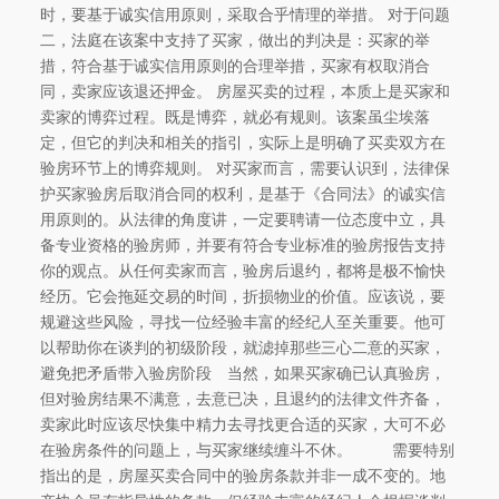
时，要基于诚实信用原则，采取合乎情理的举措。 对于问题
二，法庭在该案中支持了买家，做出的判决是：买家的举
措，符合基于诚实信用原则的合理举措，买家有权取消合
同，卖家应该退还押金。 房屋买卖的过程，本质上是买家和
卖家的博弈过程。既是博弈，就必有规则。该案虽尘埃落
定，但它的判决和相关的指引，实际上是明确了买卖双方在
验房环节上的博弈规则。 对买家而言，需要认识到，法律保
护买家验房后取消合同的权利，是基于《合同法》的诚实信
用原则的。从法律的角度讲，一定要聘请一位态度中立，具
备专业资格的验房师，并要有符合专业标准的验房报告支持
你的观点。从任何卖家而言，验房后退约，都将是极不愉快
经历。它会拖延交易的时间，折损物业的价值。应该说，要
规避这些风险，寻找一位经验丰富的经纪人至关重要。他可
以帮助你在谈判的初级阶段，就滤掉那些三心二意的买家，
避免把矛盾带入验房阶段 当然，如果买家确已认真验房，
但对验房结果不满意，去意已决，且退约的法律文件齐备，
卖家此时应该尽快集中精力去寻找更合适的买家，大可不必
在验房条件的问题上，与买家继续缠斗不休。 需要特别
指出的是，房屋买卖合同中的验房条款并非一成不变的。地