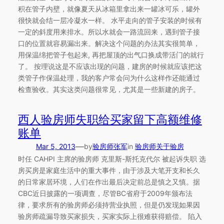
积在管子内壁，就像夏天从冰箱里拿出来一罐冰可乐，罐外
很快就会结一层冷凝水一样。 水平走向的管子安装的时候有
一定的斜度用来排水。所以水就会一路流回来，遇到管子接
口的位置就容易漏出来。解决这个问题的办法其实很简单，
用保温绵把管子包起来, 再把屋顶的出气口换成带活门的就行
了。 按理说这是不应该出现的问题，建房的时候就应该把这
类管子作保温处理，我的客户常会问为什么这样作还能通过
检查验收。其实这类问题很常见，尤其是一些新建的房子。
西人验房师失职给买家留下高额维修
账单
—
Mar 5, 2013
by
验房师张军
in
验房师关于验房
时任 CAHPI 主席的验房师 克里斯-斯托克代尔 被起诉失职 选
房买房是家庭生活中的重大事件，由于涉及大笔开支和长久
的日常家居环境，人们在作出最后决定前总是慎之又慎。据
CBC近日披露的一项调查，尽管BC省府于2009年颁布法
律，要求所有的验房师必须持营业执照，但是仍发现如果因
验房师疏漏导致买家损失，买家实际上很难获得赔偿。 陷入