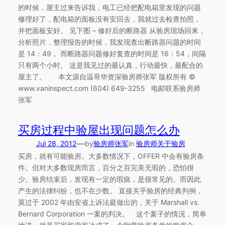
的时候，屋主过来告诉我，电工已经把配电箱里发现的问题
修理好了，配电箱的面板没有安回去，我就过去检查拍照，
并把面板安好。 见下图 – 修好后的断路器 从验房现场回来，
分析照片，整理报告的时候，我发现查出断路器问题的时间
是 14：49， 而断路器问题修好复查的时间是 16：54，间隔
只有两个小时。 这是我见过的最认真，行动最快，最配合的
屋主了。 本文源自温哥华资深验房师张军 版权所有 ©
www.vaninspect.com (604) 649-3255 电邮联系验房师
张军
买房过程中验屋出现问题怎么办
—
Jul 28, 2012
by
验房师张军
in
验房师关于验房
买房，就有可能验房。大多数情况下，OFFER 中会有验房条
件。但对大多数现房而言，百分之百完美无瑕的，恐怕很
少。验房结束后，发现有一定的瑕疵，是很常见的。而因此
产生的法律纠纷，也不在少数。 直接关乎验房的经典判例，
莫过于 2002 年由安省上诉法庭做出的，关于 Marshall vs.
Bernard Corporation 一案的判决。 这个案子的情况，简单