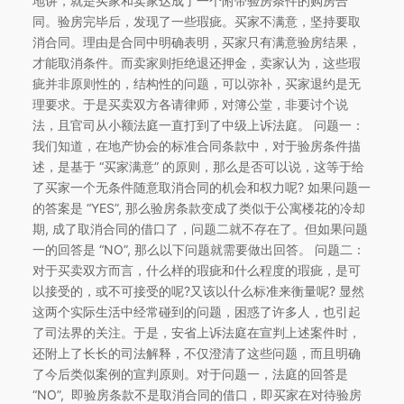
地讲，就是买家和卖家达成了一个附带验房条件的购房合
同。验房完毕后，发现了一些瑕疵。买家不满意，坚持要取
消合同。理由是合同中明确表明，买家只有满意验房结果，
才能取消条件。而卖家则拒绝退还押金，卖家认为，这些瑕
疵并非原则性的，结构性的问题，可以弥补，买家退约是无
理要求。于是买卖双方各请律师，对簿公堂，非要讨个说
法，且官司从小额法庭一直打到了中级上诉法庭。 问题一：
我们知道，在地产协会的标准合同条款中，对于验房条件描
述，是基于 “买家满意” 的原则，那么是否可以说，这等于给
了买家一个无条件随意取消合同的机会和权力呢? 如果问题一
的答案是 “YES”, 那么验房条款变成了类似于公寓楼花的冷却
期, 成了取消合同的借口了，问题二就不存在了。但如果问题
一的回答是 “NO”, 那么以下问题就需要做出回答。 问题二：
对于买卖双方而言，什么样的瑕疵和什么程度的瑕疵，是可
以接受的，或不可接受的呢?又该以什么标准来衡量呢? 显然
这两个实际生活中经常碰到的问题，困惑了许多人，也引起
了司法界的关注。于是，安省上诉法庭在宣判上述案件时，
还附上了长长的司法解释，不仅澄清了这些问题，而且明确
了今后类似案例的宣判原则。对于问题一，法庭的回答是
“NO”, 即验房条款不是取消合同的借口，即买家在对待验房