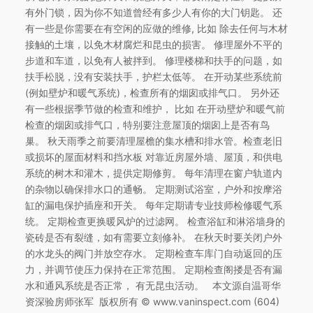
有外门锁，因为你不知道曾经有多少人有你的大门钥匙。 还
有一些是你需要在有空闲的应做的维修, 比如 除去任何与木材
接触的土壤，以免木材腐烂和昆虫的损害。 修理屋外不平的
步道和车道，以免有人被拌到。 修理楼梯和扶手的问题，如
扶手松脱，没有安装扶手，护栏太低等。 在开动某些系统前
(例如壁炉和暖气系统)，检查所有的烟囱或排气口。 另外还
有一些根据季节做的检查和维护， 比如 在开动壁炉和暖气前
检查的烟囱或排气口，特别要注意屋顶的烟囱上是否有鸟
巢。 秋天雨季之前要清理屋檐的集水槽和排水管。检查老旧
或损坏的屋面材料和挡水板 对靠近房屋外墙、屋顶，和供电
系统的树木和灌木，提供定期修剪。 每年清理在窗户轨道内
的杂物以确保排水口的通畅。 定期测试浴室，户外和按摩浴
缸的漏电保护插座和开关。 每年定期请专业技师检修暖气系
统。 定期检查更换暖风炉的过滤网。 检查浴缸和淋浴墙身的
瓷砖是否有裂缝，如有需要立刻修补。 在秋天时要关闭户外
的水龙头的阀门并放空存水。 定期检查车库门自动返回的压
力，并调节使压力保持在正常范围。 定期检查阁搂是否有漏
水和通风系统是否正常， 有无昆虫活动。 本文源自温哥华
资深验房师张军 版权所有 © www.vaninspect.com (604)