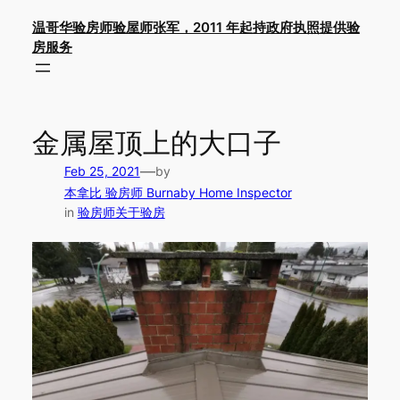
Skip
温哥华验房师验屋师张军，2011 年起持政府执照提供验
to
房服务
content
金属屋顶上的大口子
—
Feb 25, 2021
by
本拿比 验房师 Burnaby Home Inspector
in
验房师关于验房