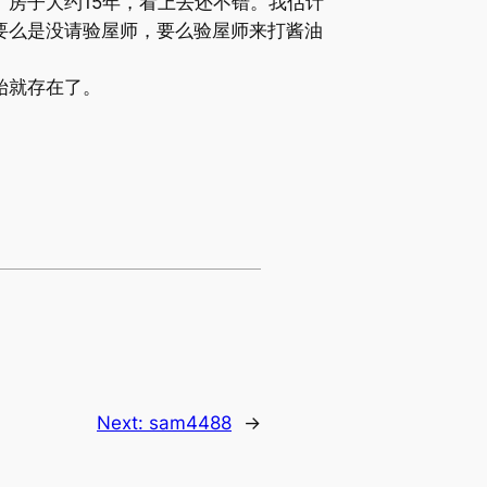
。房子大约15年，看上去还不错。我估计
要么是没请验屋师，要么验屋师来打酱油
始就存在了。
Next:
sam4488
→