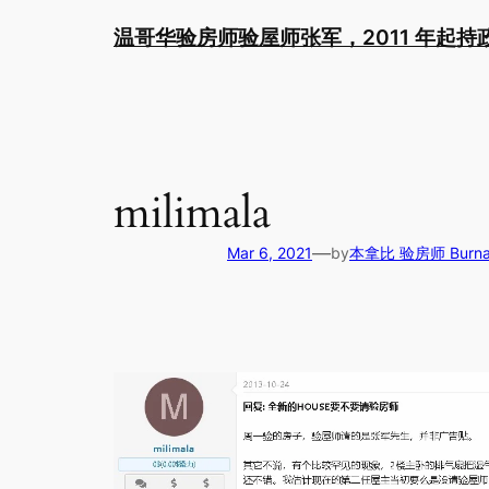
Skip
温哥华验房师验屋师张军，2011 年起
to
content
milimala
—
Mar 6, 2021
by
本拿比 验房师 Burnaby