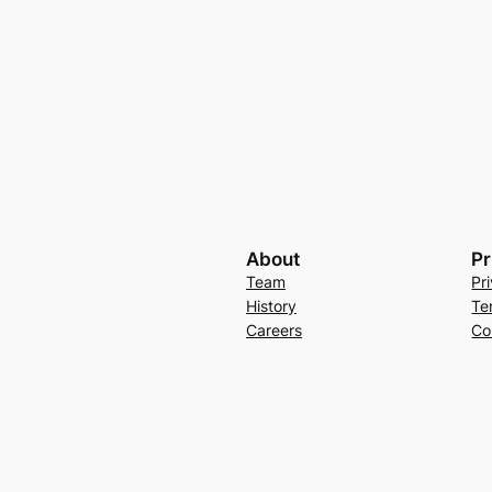
About
Pr
Team
Pr
History
Te
Careers
Co